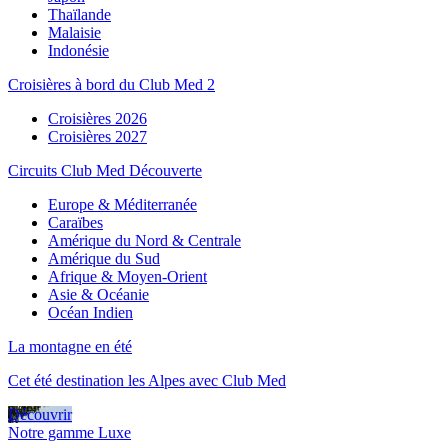
Thaïlande
Malaisie
Indonésie
Croisières à bord du Club Med 2
Croisières 2026
Croisières 2027
Circuits Club Med Découverte
Europe & Méditerranée
Caraïbes
Amérique du Nord & Centrale
Amérique du Sud
Afrique & Moyen-Orient
Asie & Océanie
Océan Indien
La montagne en été
Cet été destination les Alpes avec Club Med
Découvrir
Notre gamme Luxe