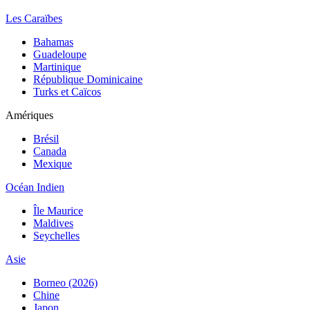
Les Caraïbes
Bahamas
Guadeloupe
Martinique
République Dominicaine
Turks et Caïcos
Amériques
Brésil
Canada
Mexique
Océan Indien
Île Maurice
Maldives
Seychelles
Asie
Borneo (2026)
Chine
Japon