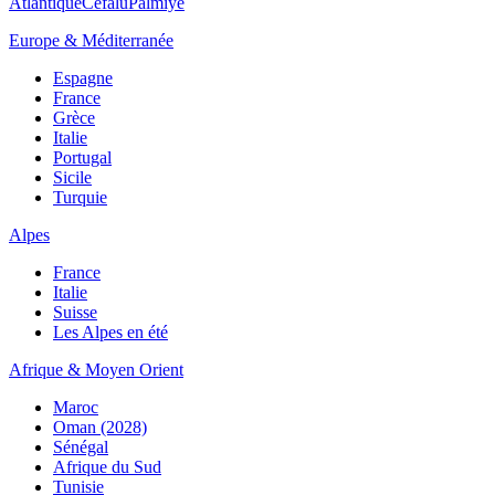
Atlantique
Cefalù
Palmiye
Europe & Méditerranée
Espagne
France
Grèce
Italie
Portugal
Sicile
Turquie
Alpes
France
Italie
Suisse
Les Alpes en été
Afrique & Moyen Orient
Maroc
Oman (2028)
Sénégal
Afrique du Sud
Tunisie