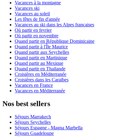
Vacances à la montagne
Vacances ski
Vacances au soleil
Les fêtes de fin d'année
Vacances au ski dans les Alpes françaises
Où partir en fevrier
Où partir en novembre
Quand partir en République Dominicaine
Quand partir à l'Île Maurice
Quand partir aux Seychelles
Quand partir en Martinique
Quand partir au Mexique
Quand partir en Thailande
Croisières en Méditerranée
Croisières dans les Caraïbes
Vacances en France
Vacances en Méditerranée
Nos best sellers
Séjours Marrakech
Séjours Seychelles
Séjours Espagne - Magna Marbella
Séjours Guadeloupe