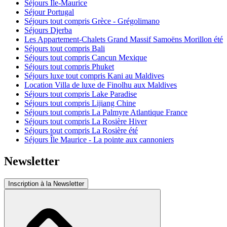
Séjours Ile-Maurice
Séjour Portugal
Séjours tout compris Grèce - Grégolimano
Séjours Djerba
Les Appartement-Chalets Grand Massif Samoëns Morillon été
Séjours tout compris Bali
Séjours tout compris Cancun Mexique
Séjours tout compris Phuket
Séjours luxe tout compris Kani au Maldives
Location Villa de luxe de Finolhu aux Maldives
Séjours tout compris Lake Paradise
Séjours tout compris Lijiang Chine
Séjours tout compris La Palmyre Atlantique France
Séjours tout compris La Rosière Hiver
Séjours tout compris La Rosière été
Séjours Île Maurice - La pointe aux cannoniers
Newsletter
Inscription à la Newsletter