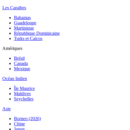
Les Caraïbes
Bahamas
Guadeloupe
Martinique
République Dominicaine
Turks et Caïcos
Amériques
Brésil
Canada
Mexique
Océan Indien
Île Maurice
Maldives
Seychelles
Asie
Borneo (2026)
Chine
Japon