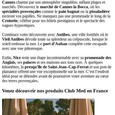
Cannes
charme par son atmosphère singulière, mêlant plages et
marchés. Découvrez le
marché de Cannes la Bocca
, où les
spécialités provençales
comme le
pain bagnat
ou la
pissaladière
raviront vos papilles. Ne manquez pas une promenade le long de la
Croisette
, célèbre pour ses hôtels prestigieux et le spectacle des
vagues hypnotiques.
Continuez votre découverte avec
Antibes
, une ville fortifiée où le
Vieil Antibes
dévoile toute sa splendeur au crépuscule, lorsque le
soleil embrase la mer. Le
port d’Auban
complète cette escapade
avec une vue pittoresque.
Enfin,
Nice
reste une étape incontournable avec sa
promenade des
Anglais
, ses
palaces
et ses maisons aux tons ocre. À quelques
kilomètres, la
presqu’île de Saint-Jean–Cap-Ferrat
et son port de
plaisance offrent une vue exceptionnelle sur la mer. C’est l’endroit
idéal pour se détendre avant de poursuivre votre aventure au cœur
des terres provençales.
Venez découvrir nos produits Club Med en France