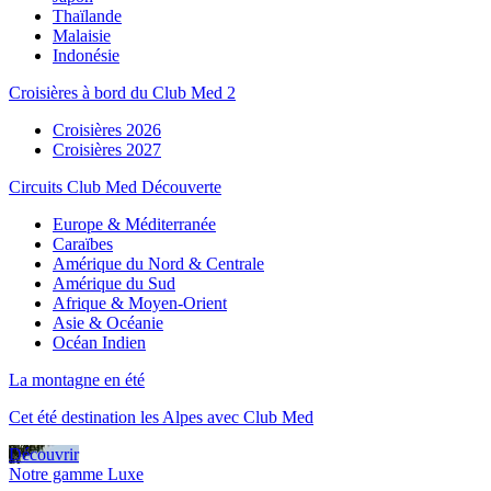
Thaïlande
Malaisie
Indonésie
Croisières à bord du Club Med 2
Croisières 2026
Croisières 2027
Circuits Club Med Découverte
Europe & Méditerranée
Caraïbes
Amérique du Nord & Centrale
Amérique du Sud
Afrique & Moyen-Orient
Asie & Océanie
Océan Indien
La montagne en été
Cet été destination les Alpes avec Club Med
Découvrir
Notre gamme Luxe