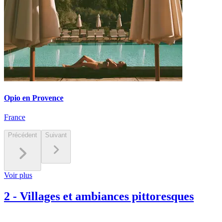
Opio en Provence
France
Précédent
Suivant
Voir plus
2
-
Villages et ambiances pittoresques