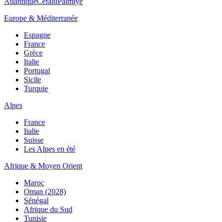
Atlantique
Cefalù
Palmiye
Europe & Méditerranée
Espagne
France
Grèce
Italie
Portugal
Sicile
Turquie
Alpes
France
Italie
Suisse
Les Alpes en été
Afrique & Moyen Orient
Maroc
Oman (2028)
Sénégal
Afrique du Sud
Tunisie