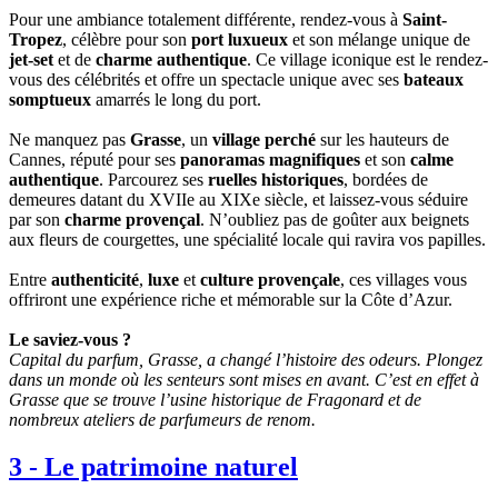
Pour une ambiance totalement différente, rendez-vous à
Saint-
Tropez
, célèbre pour son
port luxueux
et son mélange unique de
jet-set
et de
charme authentique
. Ce village iconique est le rendez-
vous des célébrités et offre un spectacle unique avec ses
bateaux
somptueux
amarrés le long du port.
Ne manquez pas
Grasse
, un
village perché
sur les hauteurs de
Cannes, réputé pour ses
panoramas magnifiques
et son
calme
authentique
. Parcourez ses
ruelles historiques
, bordées de
demeures datant du XVIIe au XIXe siècle, et laissez-vous séduire
par son
charme provençal
. N’oubliez pas de goûter aux beignets
aux fleurs de courgettes, une spécialité locale qui ravira vos papilles.
Entre
authenticité
,
luxe
et
culture provençale
, ces villages vous
offriront une expérience riche et mémorable sur la Côte d’Azur.
Le saviez-vous ?
Capital du parfum, Grasse, a changé l’histoire des odeurs. Plongez
dans un monde où les senteurs sont mises en avant. C’est en effet à
Grasse que se trouve l’usine historique de Fragonard et de
nombreux ateliers de parfumeurs de renom.
3
-
Le patrimoine naturel