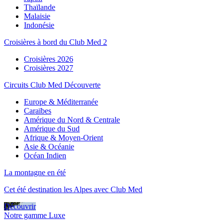
Thaïlande
Malaisie
Indonésie
Croisières à bord du Club Med 2
Croisières 2026
Croisières 2027
Circuits Club Med Découverte
Europe & Méditerranée
Caraïbes
Amérique du Nord & Centrale
Amérique du Sud
Afrique & Moyen-Orient
Asie & Océanie
Océan Indien
La montagne en été
Cet été destination les Alpes avec Club Med
Découvrir
Notre gamme Luxe