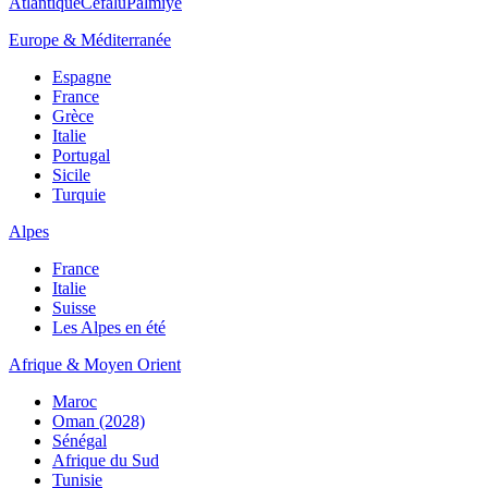
Atlantique
Cefalù
Palmiye
Europe & Méditerranée
Espagne
France
Grèce
Italie
Portugal
Sicile
Turquie
Alpes
France
Italie
Suisse
Les Alpes en été
Afrique & Moyen Orient
Maroc
Oman (2028)
Sénégal
Afrique du Sud
Tunisie