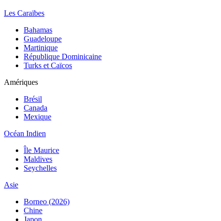
Les Caraïbes
Bahamas
Guadeloupe
Martinique
République Dominicaine
Turks et Caïcos
Amériques
Brésil
Canada
Mexique
Océan Indien
Île Maurice
Maldives
Seychelles
Asie
Borneo (2026)
Chine
Japon