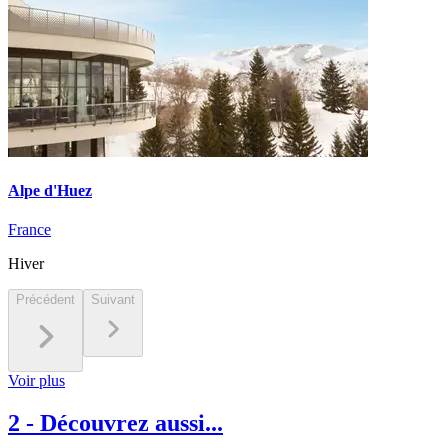
Alpe d'Huez
France
Hiver
Précédent
Suivant
Voir plus
2
-
Découvrez aussi...