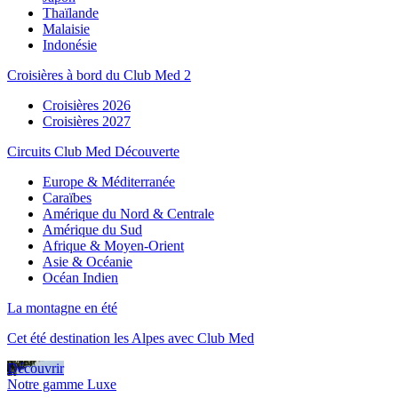
Thaïlande
Malaisie
Indonésie
Croisières à bord du Club Med 2
Croisières 2026
Croisières 2027
Circuits Club Med Découverte
Europe & Méditerranée
Caraïbes
Amérique du Nord & Centrale
Amérique du Sud
Afrique & Moyen-Orient
Asie & Océanie
Océan Indien
La montagne en été
Cet été destination les Alpes avec Club Med
Découvrir
Notre gamme Luxe