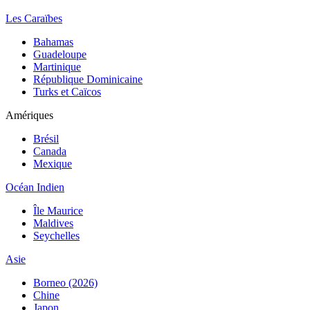
Les Caraïbes
Bahamas
Guadeloupe
Martinique
République Dominicaine
Turks et Caïcos
Amériques
Brésil
Canada
Mexique
Océan Indien
Île Maurice
Maldives
Seychelles
Asie
Borneo (2026)
Chine
Japon