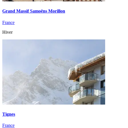
Grand Massif Samoëns Morillon
France
Hiver
Tignes
France