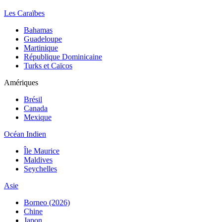
Les Caraïbes
Bahamas
Guadeloupe
Martinique
République Dominicaine
Turks et Caïcos
Amériques
Brésil
Canada
Mexique
Océan Indien
Île Maurice
Maldives
Seychelles
Asie
Borneo (2026)
Chine
Japon