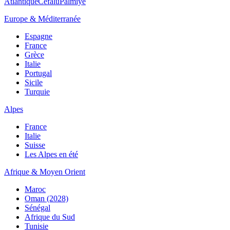
Atlantique
Cefalù
Palmiye
Europe & Méditerranée
Espagne
France
Grèce
Italie
Portugal
Sicile
Turquie
Alpes
France
Italie
Suisse
Les Alpes en été
Afrique & Moyen Orient
Maroc
Oman (2028)
Sénégal
Afrique du Sud
Tunisie