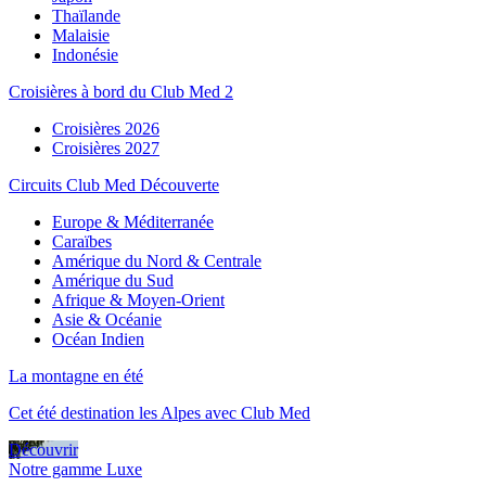
Thaïlande
Malaisie
Indonésie
Croisières à bord du Club Med 2
Croisières 2026
Croisières 2027
Circuits Club Med Découverte
Europe & Méditerranée
Caraïbes
Amérique du Nord & Centrale
Amérique du Sud
Afrique & Moyen-Orient
Asie & Océanie
Océan Indien
La montagne en été
Cet été destination les Alpes avec Club Med
Découvrir
Notre gamme Luxe