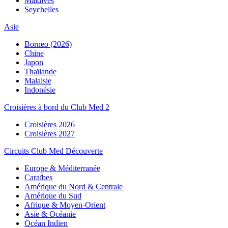
Maldives
Seychelles
Asie
Borneo (2026)
Chine
Japon
Thaïlande
Malaisie
Indonésie
Croisières à bord du Club Med 2
Croisières 2026
Croisières 2027
Circuits Club Med Découverte
Europe & Méditerranée
Caraïbes
Amérique du Nord & Centrale
Amérique du Sud
Afrique & Moyen-Orient
Asie & Océanie
Océan Indien