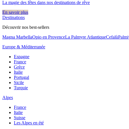
La magie des fêtes dans nos destinations de rêve​
En savoir plus
Destinations
Découvrir nos best-sellers
Magna Marbella
Opio en Provence
La Palmyre Atlantique
Cefalù
Palmi
Europe & Méditerranée
Espagne
France
Grèce
Italie
Portugal
Sicile
Turquie
Alpes
France
Italie
Suisse
Les Alpes en été