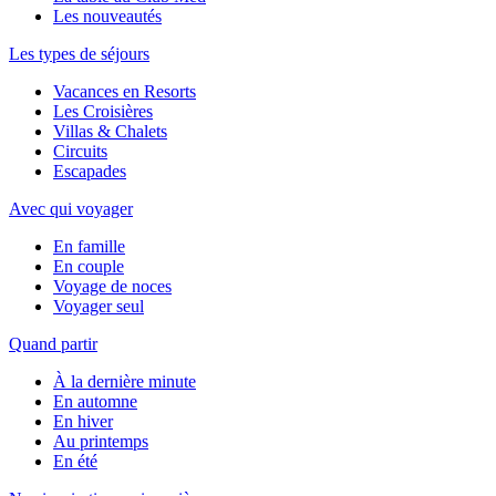
Les nouveautés
Les types de séjours
Vacances en Resorts
Les Croisières
Villas & Chalets
Circuits
Escapades
Avec qui voyager
En famille
En couple
Voyage de noces
Voyager seul
Quand partir
À la dernière minute
En automne
En hiver
Au printemps
En été