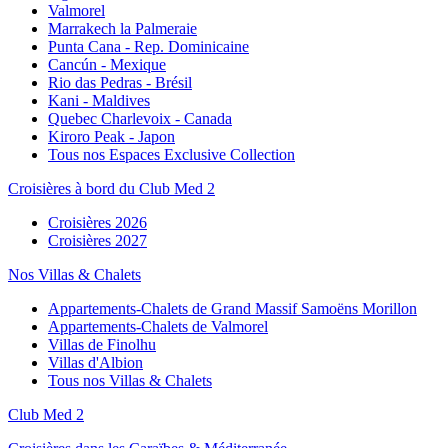
Valmorel
Marrakech la Palmeraie
Punta Cana - Rep. Dominicaine
Cancún - Mexique
Rio das Pedras - Brésil
Kani - Maldives
Quebec Charlevoix - Canada
Kiroro Peak - Japon
Tous nos Espaces Exclusive Collection
Croisières à bord du Club Med 2
Croisières 2026
Croisières 2027
Nos Villas & Chalets
Appartements-Chalets de Grand Massif Samoëns Morillon
Appartements-Chalets de Valmorel
Villas de Finolhu
Villas d'Albion
Tous nos Villas & Chalets
Club Med 2