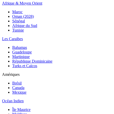
Afrique & Moyen Orient
Maroc
Oman (2028)
Sénégal
Afrique du Sud
Tunisie
Les Caraïbes
Bahamas
Guadeloupe
Martinique
République Dominicaine
Turks et Caïcos
Amériques
Brésil
Canada
Mexique
Océan Indien
Île Maurice