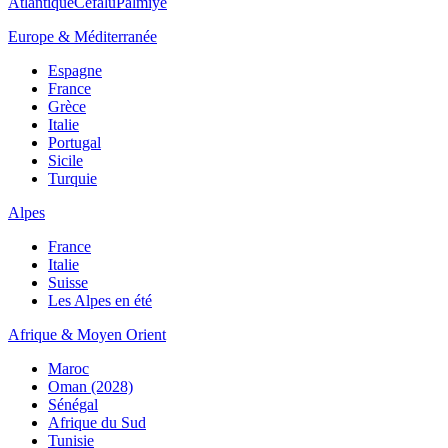
Atlantique
Cefalù
Palmiye
Europe & Méditerranée
Espagne
France
Grèce
Italie
Portugal
Sicile
Turquie
Alpes
France
Italie
Suisse
Les Alpes en été
Afrique & Moyen Orient
Maroc
Oman (2028)
Sénégal
Afrique du Sud
Tunisie