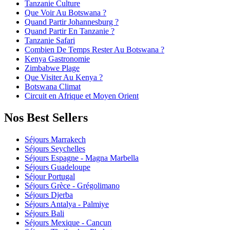
Tanzanie Culture
Que Voir Au Botswana ?
Quand Partir Johannesburg ?
Quand Partir En Tanzanie ?
Tanzanie Safari
Combien De Temps Rester Au Botswana ?
Kenya Gastronomie
Zimbabwe Plage
Que Visiter Au Kenya ?
Botswana Climat
Circuit en Afrique et Moyen Orient
Nos Best Sellers
Séjours Marrakech
Séjours Seychelles
Séjours Espagne - Magna Marbella
Séjours Guadeloupe
Séjour Portugal
Séjours Grèce - Grégolimano
Séjours Djerba
Séjours Antalya - Palmiye
Séjours Bali
Séjours Mexique - Cancun