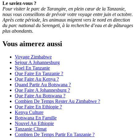
Le saviez-vous ?
Pour visiter le parc de Tarangire, en plein cœur de la Tanzanie,
nous vous conseillons de prévoir votre voyage entre juin et octobre.
Après cette période, les animaux migrent vers le nord en direction
du parc national du Serengeti, à la recherche d’eau et de pâturages
plus abondants.
Vous aimerez aussi
Voyage Zimbabwe
Sejour A Johannesburg
Noel En Tanzanie
Que Faire En Tanzanie ?
Que Faire Au Kenya ?
Quand Partir Au Botswana ?
Que Faire A Johannesburg ?
Que Faire Au Botswana ?
Combien De Temps Rester Au Zimbabwe ?
Que Faire En Ethiopie ?
Kenya Culture
Botswana En Famille
Nouvel An Ethiopie
Tanzanie Climat
Combien De Temps Partir En Tanzanie ?