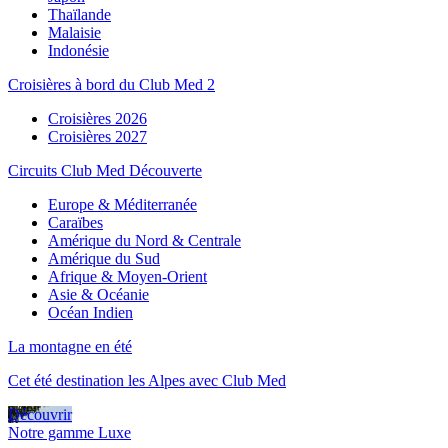
Thaïlande
Malaisie
Indonésie
Croisières à bord du Club Med 2
Croisières 2026
Croisières 2027
Circuits Club Med Découverte
Europe & Méditerranée
Caraïbes
Amérique du Nord & Centrale
Amérique du Sud
Afrique & Moyen-Orient
Asie & Océanie
Océan Indien
La montagne en été
Cet été destination les Alpes avec Club Med
Découvrir
Notre gamme Luxe