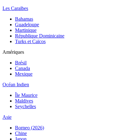
Les Caraïbes
Bahamas
Guadeloupe
Martinique
République Dominicaine
Turks et Caïcos
Amériques
Brésil
Canada
Mexique
Océan Indien
Île Maurice
Maldives
Seychelles
Asie
Borneo (2026)
Chine
Japon