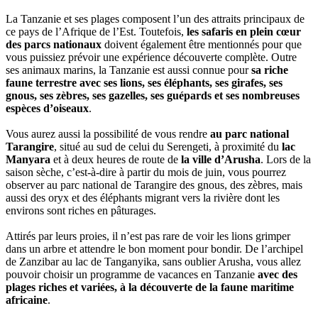
La Tanzanie et ses plages composent l’un des attraits principaux de
ce pays de l’Afrique de l’Est. Toutefois,
les safaris en plein cœur
des parcs nationaux
doivent également être mentionnés pour que
vous puissiez prévoir une expérience découverte complète. Outre
ses animaux marins, la Tanzanie est aussi connue pour
sa riche
faune terrestre avec ses lions, ses éléphants, ses girafes, ses
gnous, ses zèbres, ses gazelles, ses guépards et ses nombreuses
espèces d’oiseaux
.
Vous aurez aussi la possibilité de vous rendre
au parc national
Tarangire
, situé au sud de celui du Serengeti, à proximité du
lac
Manyara
et à deux heures de route de
la ville d’Arusha
. Lors de la
saison sèche, c’est-à-dire à partir du mois de juin, vous pourrez
observer au parc national de Tarangire des gnous, des zèbres, mais
aussi des oryx et des éléphants migrant vers la rivière dont les
environs sont riches en pâturages.
Attirés par leurs proies, il n’est pas rare de voir les lions grimper
dans un arbre et attendre le bon moment pour bondir. De l’archipel
de Zanzibar au lac de Tanganyika, sans oublier Arusha, vous allez
pouvoir choisir un programme de vacances en Tanzanie
avec des
plages riches et variées, à la découverte de la faune maritime
africaine
.