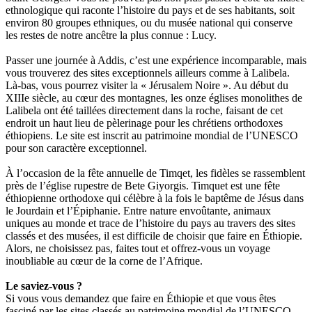
ethnologique qui raconte l’histoire du pays et de ses habitants, soit
environ 80 groupes ethniques, ou du musée national qui conserve
les restes de notre ancêtre la plus connue : Lucy.
Passer une journée à Addis, c’est une expérience incomparable, mais
vous trouverez des sites exceptionnels ailleurs comme à Lalibela.
Là-bas, vous pourrez visiter la « Jérusalem Noire ». Au début du
XIIIe siècle, au cœur des montagnes, les onze églises monolithes de
Lalibela ont été taillées directement dans la roche, faisant de cet
endroit un haut lieu de pèlerinage pour les chrétiens orthodoxes
éthiopiens. Le site est inscrit au patrimoine mondial de l’UNESCO
pour son caractère exceptionnel.
À l’occasion de la fête annuelle de Timqet, les fidèles se rassemblent
près de l’église rupestre de Bete Giyorgis. Timquet est une fête
éthiopienne orthodoxe qui célèbre à la fois le baptême de Jésus dans
le Jourdain et l’Épiphanie. Entre nature envoûtante, animaux
uniques au monde et trace de l’histoire du pays au travers des sites
classés et des musées, il est difficile de choisir que faire en Éthiopie.
Alors, ne choisissez pas, faites tout et offrez-vous un voyage
inoubliable au cœur de la corne de l’Afrique.
Le saviez-vous ?
Si vous vous demandez que faire en Éthiopie et que vous êtes
fasciné par les sites classés au patrimoine mondial de l’UNESCO,