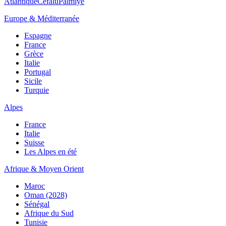
Atlantique
Cefalù
Palmiye
Europe & Méditerranée
Espagne
France
Grèce
Italie
Portugal
Sicile
Turquie
Alpes
France
Italie
Suisse
Les Alpes en été
Afrique & Moyen Orient
Maroc
Oman (2028)
Sénégal
Afrique du Sud
Tunisie