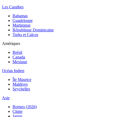
Les Caraïbes
Bahamas
Guadeloupe
Martinique
République Dominicaine
Turks et Caïcos
Amériques
Brésil
Canada
Mexique
Océan Indien
Île Maurice
Maldives
Seychelles
Asie
Borneo (2026)
Chine
Japon