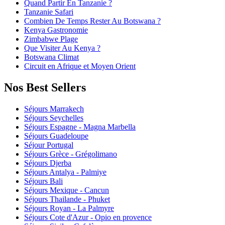
Quand Partir En Tanzanie ?
Tanzanie Safari
Combien De Temps Rester Au Botswana ?
Kenya Gastronomie
Zimbabwe Plage
Que Visiter Au Kenya ?
Botswana Climat
Circuit en Afrique et Moyen Orient
Nos Best Sellers
Séjours Marrakech
Séjours Seychelles
Séjours Espagne - Magna Marbella
Séjours Guadeloupe
Séjour Portugal
Séjours Grèce - Grégolimano
Séjours Djerba
Séjours Antalya - Palmiye
Séjours Bali
Séjours Mexique - Cancun
Séjours Thailande - Phuket
Séjours Royan - La Palmyre
Séjours Cote d'Azur - Opio en provence