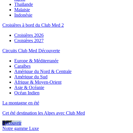
Thaïlande
Malaisie
Indonésie
Croisières à bord du Club Med 2
Croisières 2026
Croisières 2027
Circuits Club Med Découverte
Europe & Méditerranée
Caraïbes
Amérique du Nord & Centrale
Amérique du Sud
Afrique & Moyen-Orient
Asie & Océanie
Océan Indien
La montagne en été
Cet été destination les Alpes avec Club Med
Découvrir
Notre gamme Luxe