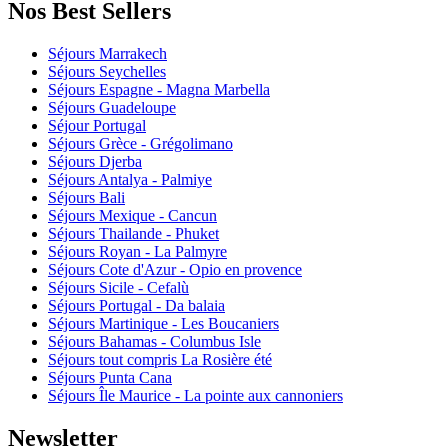
Nos Best Sellers
Séjours Marrakech
Séjours Seychelles
Séjours Espagne - Magna Marbella
Séjours Guadeloupe
Séjour Portugal
Séjours Grèce - Grégolimano
Séjours Djerba
Séjours Antalya - Palmiye
Séjours Bali
Séjours Mexique - Cancun
Séjours Thailande - Phuket
Séjours Royan - La Palmyre
Séjours Cote d'Azur - Opio en provence
Séjours Sicile - Cefalù
Séjours Portugal - Da balaia
Séjours Martinique - Les Boucaniers
Séjours Bahamas - Columbus Isle
Séjours tout compris La Rosière été
Séjours Punta Cana
Séjours Île Maurice - La pointe aux cannoniers
Newsletter