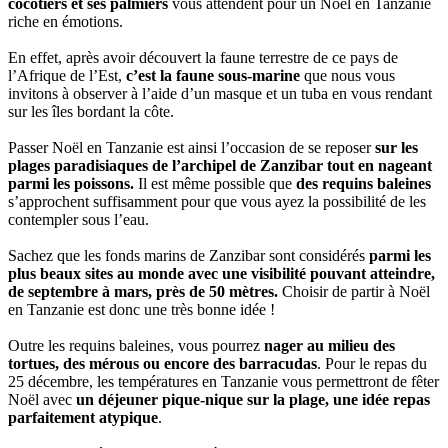
cocotiers et ses palmiers
vous attendent pour un Noël en Tanzanie
riche en émotions.
En effet, après avoir découvert la faune terrestre de ce pays de
l’Afrique de l’Est,
c’est la faune sous-marine
que nous vous
invitons à observer à l’aide d’un masque et un tuba en vous rendant
sur les îles bordant la côte.
Passer Noël en Tanzanie est ainsi l’occasion de se reposer
sur les
plages paradisiaques de l’archipel de Zanzibar tout en nageant
parmi les poissons.
Il est même possible que
des requins baleines
s’approchent suffisamment pour que vous ayez la possibilité de les
contempler sous l’eau.
Sachez que les fonds marins de Zanzibar sont considérés
parmi les
plus beaux sites au monde avec une visibilité pouvant atteindre,
de septembre à mars, près de 50 mètres.
Choisir de partir à Noël
en Tanzanie est donc une très bonne idée !
Outre les requins baleines, vous pourrez
nager au milieu des
tortues, des mérous ou encore des barracudas
. Pour le repas du
25 décembre, les températures en Tanzanie vous permettront de fêter
Noël avec
un déjeuner pique-nique sur la plage, une idée repas
parfaitement atypique
.