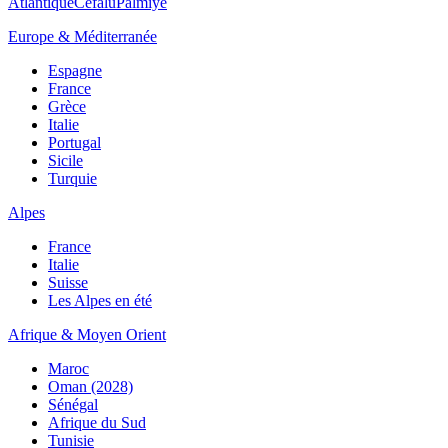
Atlantique
Cefalù
Palmiye
Europe & Méditerranée
Espagne
France
Grèce
Italie
Portugal
Sicile
Turquie
Alpes
France
Italie
Suisse
Les Alpes en été
Afrique & Moyen Orient
Maroc
Oman (2028)
Sénégal
Afrique du Sud
Tunisie