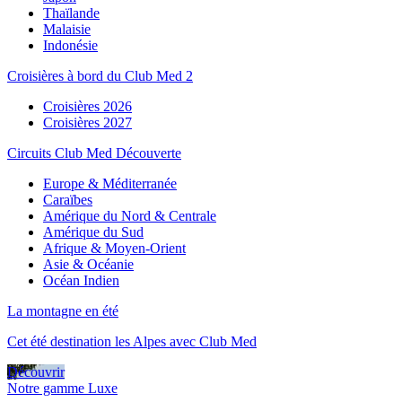
Thaïlande
Malaisie
Indonésie
Croisières à bord du Club Med 2
Croisières 2026
Croisières 2027
Circuits Club Med Découverte
Europe & Méditerranée
Caraïbes
Amérique du Nord & Centrale
Amérique du Sud
Afrique & Moyen-Orient
Asie & Océanie
Océan Indien
La montagne en été
Cet été destination les Alpes avec Club Med
Découvrir
Notre gamme Luxe