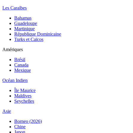
Les Caraïbes
Bahamas
Guadeloupe
Martinique
République Dominicaine
Turks et Caïcos
Amériques
Brésil
Canada
Mexique
Océan Indien
Île Maurice
Maldives
Seychelles
Asie
Borneo (2026)
Chine
Japon