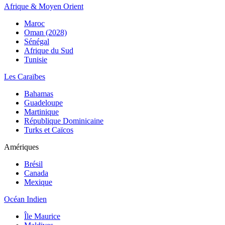
Afrique & Moyen Orient
Maroc
Oman (2028)
Sénégal
Afrique du Sud
Tunisie
Les Caraïbes
Bahamas
Guadeloupe
Martinique
République Dominicaine
Turks et Caïcos
Amériques
Brésil
Canada
Mexique
Océan Indien
Île Maurice