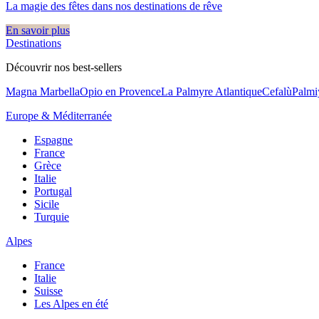
La magie des fêtes dans nos destinations de rêve​
En savoir plus
Destinations
Découvrir nos best-sellers
Magna Marbella
Opio en Provence
La Palmyre Atlantique
Cefalù
Palmi
Europe & Méditerranée
Espagne
France
Grèce
Italie
Portugal
Sicile
Turquie
Alpes
France
Italie
Suisse
Les Alpes en été