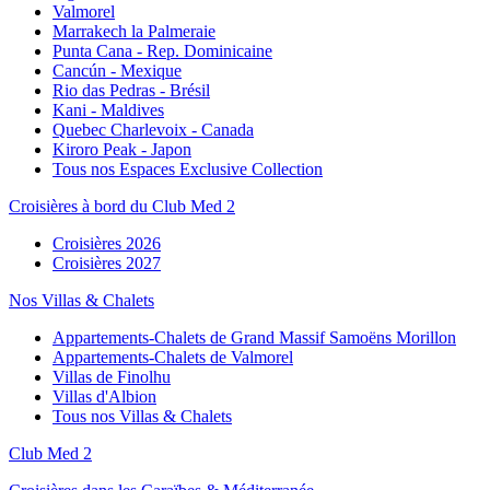
Valmorel
Marrakech la Palmeraie
Punta Cana - Rep. Dominicaine
Cancún - Mexique
Rio das Pedras - Brésil
Kani - Maldives
Quebec Charlevoix - Canada
Kiroro Peak - Japon
Tous nos Espaces Exclusive Collection
Croisières à bord du Club Med 2
Croisières 2026
Croisières 2027
Nos Villas & Chalets
Appartements-Chalets de Grand Massif Samoëns Morillon
Appartements-Chalets de Valmorel
Villas de Finolhu
Villas d'Albion
Tous nos Villas & Chalets
Club Med 2