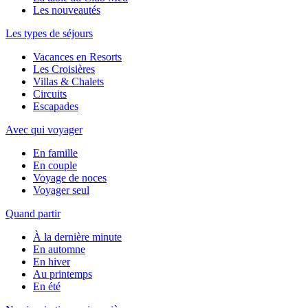
Les nouveautés
Les types de séjours
Vacances en Resorts
Les Croisières
Villas & Chalets
Circuits
Escapades
Avec qui voyager
En famille
En couple
Voyage de noces
Voyager seul
Quand partir
À la dernière minute
En automne
En hiver
Au printemps
En été