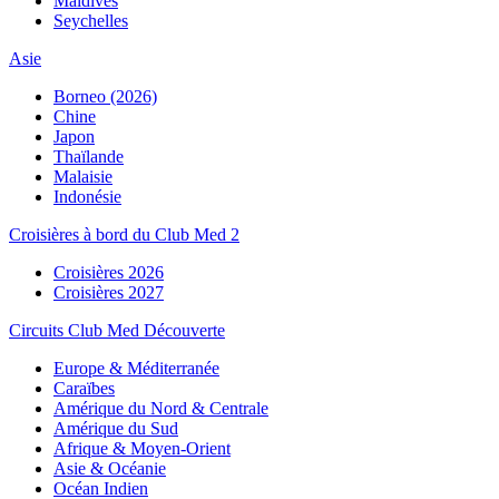
Maldives
Seychelles
Asie
Borneo (2026)
Chine
Japon
Thaïlande
Malaisie
Indonésie
Croisières à bord du Club Med 2
Croisières 2026
Croisières 2027
Circuits Club Med Découverte
Europe & Méditerranée
Caraïbes
Amérique du Nord & Centrale
Amérique du Sud
Afrique & Moyen-Orient
Asie & Océanie
Océan Indien