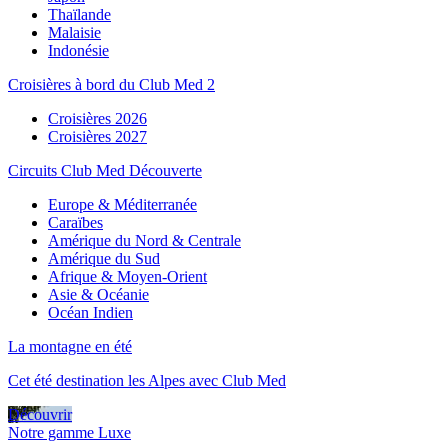
Thaïlande
Malaisie
Indonésie
Croisières à bord du Club Med 2
Croisières 2026
Croisières 2027
Circuits Club Med Découverte
Europe & Méditerranée
Caraïbes
Amérique du Nord & Centrale
Amérique du Sud
Afrique & Moyen-Orient
Asie & Océanie
Océan Indien
La montagne en été
Cet été destination les Alpes avec Club Med
Découvrir
Notre gamme Luxe