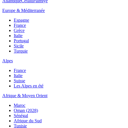
Atlantique
Cefalù
Palmiye
Europe & Méditerranée
Espagne
France
Grèce
Italie
Portugal
Sicile
Turquie
Alpes
France
Italie
Suisse
Les Alpes en été
Afrique & Moyen Orient
Maroc
Oman (2028)
Sénégal
Afrique du Sud
Tunisie