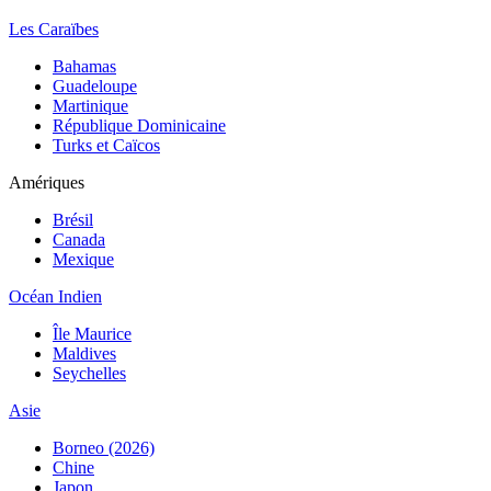
Les Caraïbes
Bahamas
Guadeloupe
Martinique
République Dominicaine
Turks et Caïcos
Amériques
Brésil
Canada
Mexique
Océan Indien
Île Maurice
Maldives
Seychelles
Asie
Borneo (2026)
Chine
Japon