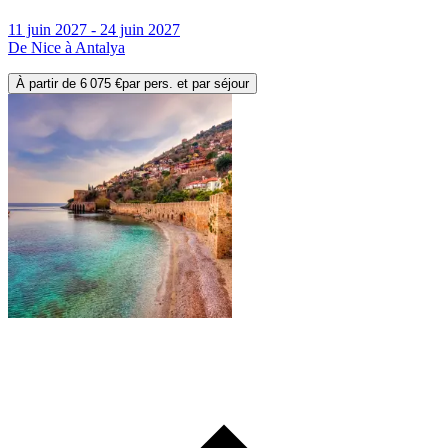
11 juin 2027 - 24 juin 2027
De Nice à Antalya
À partir de
6 075 €
par pers. et par séjour