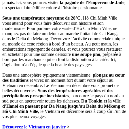
jamais. Ici, vous pourrez visiter
la pagode de l’Empereur de Jade
,
un spectaculaire édifice coloré à l’histoire passionnante.
Sous une température moyenne de 28°C
, Hô Chi Minh Ville
vous attend pour vous faire découvrir son histoire et son
modernisme. Pour parfaire votre visite d’Hô Chi Minh Ville, ne
manquez pas de faire un détour au marché flottant de Cai Rang,
dans le Delta du Mékong. Découvrez l’activité commerciale unique
au monde de cette région à bord d’un bateau. Au petit matin, les
embarcations regorgent de denrées, et vous pourrez vous restaurer
en achetant pour une somme dérisoire
une soupe pho
, préparée à
bord par les marchands qui en font la distribution à la criée. Ici,
l’agitation n’a d’égale que la beauté des paysages.
Dans une atmosphère typiquement vietnamienne,
plongez au cœur
des traditions
et vivez un moment fort durant votre séjour au
Vietnam en décembre. Le Vietnam en décembre vous promet de
belles découvertes.
Sous des températures agréables et des
précipitations presque inexistantes
, parcourez le pays du nord au
sud pour en apercevoir toutes les richesses.
Du Tonkin et la ville
d’Hanoi en passant par Da Nang jusqu’au Delta du Mékong et
Hô Chi Minh Ville
, le Vietnam en décembre sera à coup sûr l’un de
vos plus beaux voyages.
Découvrez le Vietnam en janvier
>