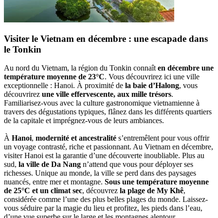
Visiter le Vietnam en décembre : une escapade dans
le Tonkin
Au nord du Vietnam, la région du Tonkin connaît
en décembre une
température moyenne de 23°C
. Vous découvrirez ici une ville
exceptionnelle : Hanoi. À proximité de
la baie d’Halong
, vous
découvrirez
une ville effervescente, aux mille trésors
.
Familiarisez-vous avec la culture gastronomique vietnamienne à
travers des dégustations typiques, flânez dans les différents quartiers
de la capitale et imprégnez-vous de leurs ambiances.
À
Hanoi
,
modernité et ancestralité
s’entremêlent pour vous offrir
un voyage contrasté, riche et passionnant. Au Vietnam en décembre,
visiter Hanoi est la garantie d’une découverte inoubliable. Plus au
sud,
la ville de Da Nang
n’attend que vous pour déployer ses
richesses. Unique au monde, la ville se perd dans des paysages
nuancés, entre mer et montagne.
Sous une température moyenne
de 25°C et un climat sec
, découvrez
la plage de My Khê
,
considérée comme l’une des plus belles plages du monde. Laissez-
vous séduire par la magie du lieu et profitez, les pieds dans l’eau,
d’une vue superbe sur le large et les montagnes alentour.