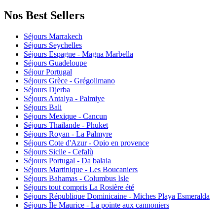
Nos Best Sellers
Séjours Marrakech
Séjours Seychelles
Séjours Espagne - Magna Marbella
Séjours Guadeloupe
Séjour Portugal
Séjours Grèce - Grégolimano
Séjours Djerba
Séjours Antalya - Palmiye
Séjours Bali
Séjours Mexique - Cancun
Séjours Thailande - Phuket
Séjours Royan - La Palmyre
Séjours Cote d'Azur - Opio en provence
Séjours Sicile - Cefalù
Séjours Portugal - Da balaia
Séjours Martinique - Les Boucaniers
Séjours Bahamas - Columbus Isle
Séjours tout compris La Rosière été
Séjours République Dominicaine - Miches Playa Esmeralda
Séjours Île Maurice - La pointe aux cannoniers