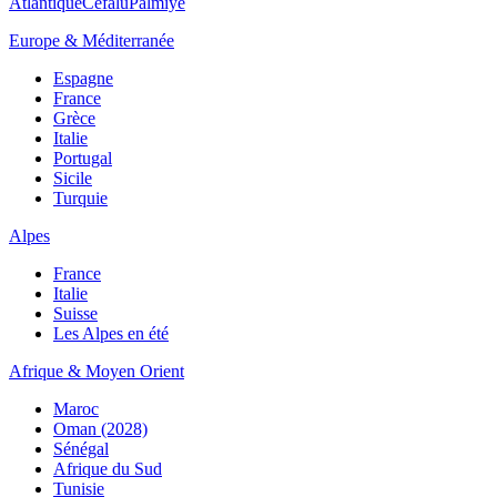
Atlantique
Cefalù
Palmiye
Europe & Méditerranée
Espagne
France
Grèce
Italie
Portugal
Sicile
Turquie
Alpes
France
Italie
Suisse
Les Alpes en été
Afrique & Moyen Orient
Maroc
Oman (2028)
Sénégal
Afrique du Sud
Tunisie