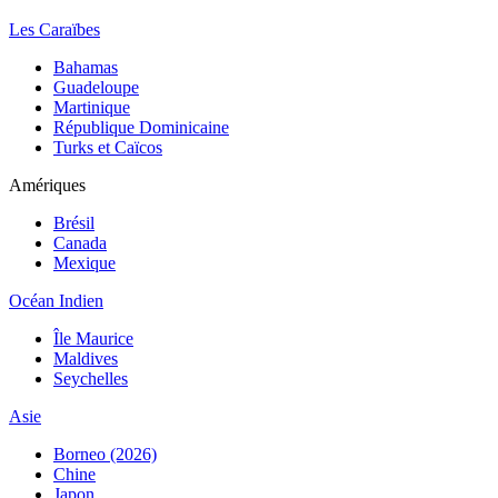
Les Caraïbes
Bahamas
Guadeloupe
Martinique
République Dominicaine
Turks et Caïcos
Amériques
Brésil
Canada
Mexique
Océan Indien
Île Maurice
Maldives
Seychelles
Asie
Borneo (2026)
Chine
Japon