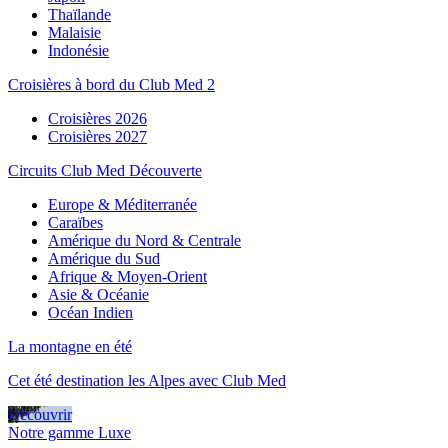
Thaïlande
Malaisie
Indonésie
Croisières à bord du Club Med 2
Croisières 2026
Croisières 2027
Circuits Club Med Découverte
Europe & Méditerranée
Caraïbes
Amérique du Nord & Centrale
Amérique du Sud
Afrique & Moyen-Orient
Asie & Océanie
Océan Indien
La montagne en été
Cet été destination les Alpes avec Club Med
Découvrir
Notre gamme Luxe