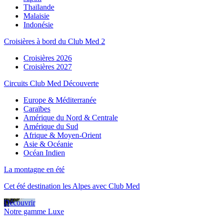
Thaïlande
Malaisie
Indonésie
Croisières à bord du Club Med 2
Croisières 2026
Croisières 2027
Circuits Club Med Découverte
Europe & Méditerranée
Caraïbes
Amérique du Nord & Centrale
Amérique du Sud
Afrique & Moyen-Orient
Asie & Océanie
Océan Indien
La montagne en été
Cet été destination les Alpes avec Club Med
Découvrir
Notre gamme Luxe