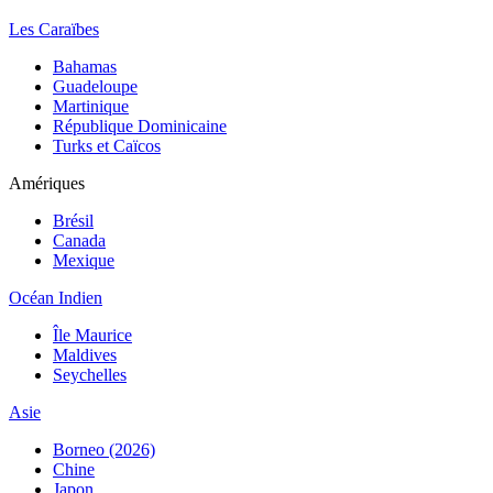
Les Caraïbes
Bahamas
Guadeloupe
Martinique
République Dominicaine
Turks et Caïcos
Amériques
Brésil
Canada
Mexique
Océan Indien
Île Maurice
Maldives
Seychelles
Asie
Borneo (2026)
Chine
Japon