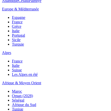
Atlantique
Cefalù
Palmiye
Europe & Méditerranée
Espagne
France
Grèce
Italie
Portugal
Sicile
Turquie
Alpes
France
Italie
Suisse
Les Alpes en été
Afrique & Moyen Orient
Maroc
Oman (2028)
Sénégal
Afrique du Sud
Tunisie