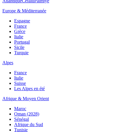
Atlantique
Cefalù
Palmiye
Europe & Méditerranée
Espagne
France
Grèce
Italie
Portugal
Sicile
Turquie
Alpes
France
Italie
Suisse
Les Alpes en été
Afrique & Moyen Orient
Maroc
Oman (2028)
Sénégal
Afrique du Sud
Tunisie