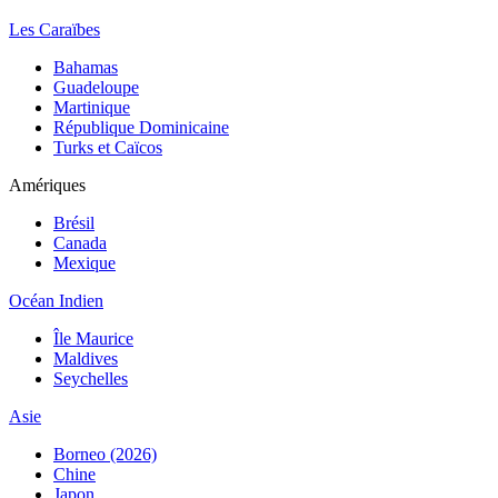
Les Caraïbes
Bahamas
Guadeloupe
Martinique
République Dominicaine
Turks et Caïcos
Amériques
Brésil
Canada
Mexique
Océan Indien
Île Maurice
Maldives
Seychelles
Asie
Borneo (2026)
Chine
Japon