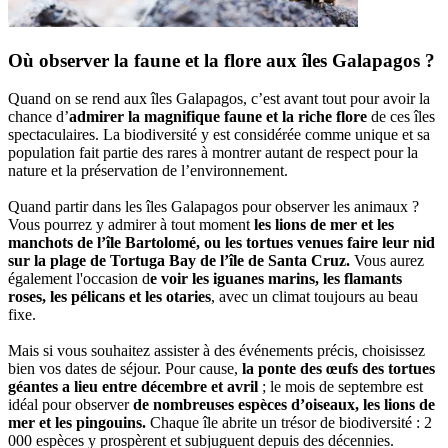
Où observer la faune et la flore aux îles Galapagos ?
Quand on se rend aux îles Galapagos, c’est avant tout pour avoir la
chance d’
admirer la magnifique faune et la riche flore
de ces îles
spectaculaires. La biodiversité y est considérée comme unique et sa
population fait partie des rares à montrer autant de respect pour la
nature et la préservation de l’environnement.
Quand partir dans les îles Galapagos pour observer les animaux ?
Vous pourrez y admirer à tout moment
les lions de mer et les
manchots de l’île Bartolomé, ou les tortues venues faire leur nid
sur la plage de Tortuga Bay de l’île de Santa Cruz.
Vous aurez
également l'occasion d
e voir les iguanes marins, les flamants
roses, les pélicans et les otaries
, avec un climat toujours au beau
fixe.
Mais si vous souhaitez assister à des événements précis, choisissez
bien vos dates de séjour. Pour cause,
la ponte des œufs des tortues
géantes a lieu entre décembre et avril
; le mois de septembre est
idéal pour observer
de nombreuses espèces d’oiseaux, les lions de
mer et les pingouins.
Chaque île abrite un trésor de biodiversité : 2
000 espèces y prospèrent et subjuguent depuis des décennies.