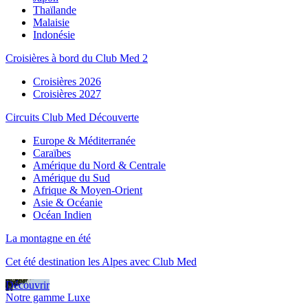
Thaïlande
Malaisie
Indonésie
Croisières à bord du Club Med 2
Croisières 2026
Croisières 2027
Circuits Club Med Découverte
Europe & Méditerranée
Caraïbes
Amérique du Nord & Centrale
Amérique du Sud
Afrique & Moyen-Orient
Asie & Océanie
Océan Indien
La montagne en été
Cet été destination les Alpes avec Club Med
Découvrir
Notre gamme Luxe