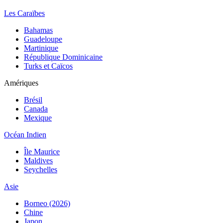
Les Caraïbes
Bahamas
Guadeloupe
Martinique
République Dominicaine
Turks et Caïcos
Amériques
Brésil
Canada
Mexique
Océan Indien
Île Maurice
Maldives
Seychelles
Asie
Borneo (2026)
Chine
Japon