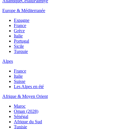
Atlantique
Cefalù
Palmiye
Europe & Méditerranée
Espagne
France
Grèce
Italie
Portugal
Sicile
Turquie
Alpes
France
Italie
Suisse
Les Alpes en été
Afrique & Moyen Orient
Maroc
Oman (2028)
Sénégal
Afrique du Sud
Tunisie