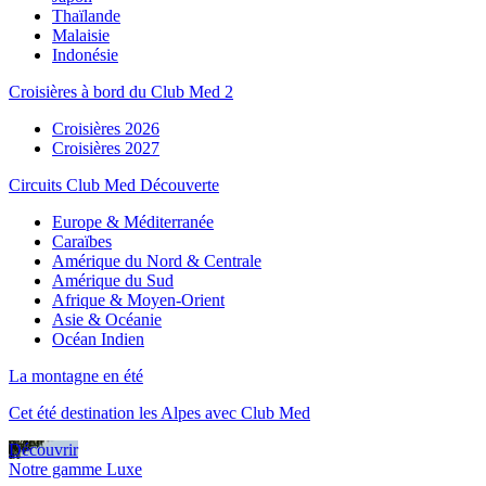
Thaïlande
Malaisie
Indonésie
Croisières à bord du Club Med 2
Croisières 2026
Croisières 2027
Circuits Club Med Découverte
Europe & Méditerranée
Caraïbes
Amérique du Nord & Centrale
Amérique du Sud
Afrique & Moyen-Orient
Asie & Océanie
Océan Indien
La montagne en été
Cet été destination les Alpes avec Club Med
Découvrir
Notre gamme Luxe