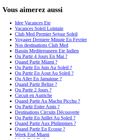
Vous aimerez aussi
Idee Vacances Ete
Vacances Soleil Lointain
Club Med Premier Sejour Soleil
Voyager Derniere Minute En Fevrier
Nos destinations Club Med
Bassin Mediterraneen Ete Indien
Ou Partir 4 Jours En Mai ?
Quand Partir Miami ?
Ou Partir En Juin Au Soleil ?
Ou Partir En Aout Au Soleil ?
Ou Aller En Jamaique ?
Quand Partir Belize ?
Ou Partir 2 Jours ?
Circuit en Autriche
Quand Partir Au Machu Picchu ?
Ou Partir Entre Amis ?
Destinations Circuits Découverte
Ou Partir En Juillet Au Soleil ?
Quand Partir Aux Philippines ?
Quand Partir En Ecosse ?
Week End Miami