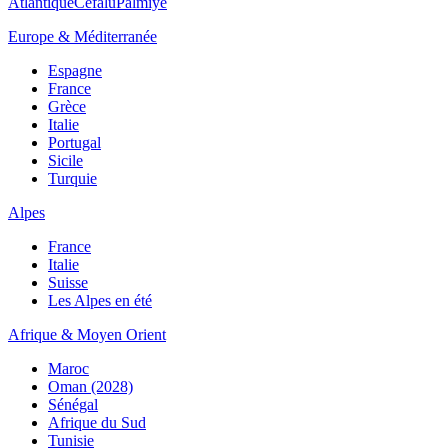
Atlantique
Cefalù
Palmiye
Europe & Méditerranée
Espagne
France
Grèce
Italie
Portugal
Sicile
Turquie
Alpes
France
Italie
Suisse
Les Alpes en été
Afrique & Moyen Orient
Maroc
Oman (2028)
Sénégal
Afrique du Sud
Tunisie