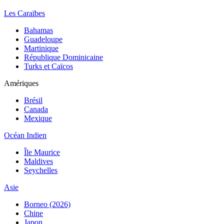
Les Caraïbes
Bahamas
Guadeloupe
Martinique
République Dominicaine
Turks et Caïcos
Amériques
Brésil
Canada
Mexique
Océan Indien
Île Maurice
Maldives
Seychelles
Asie
Borneo (2026)
Chine
Japon