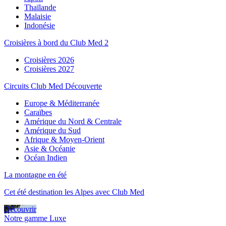
Thaïlande
Malaisie
Indonésie
Croisières à bord du Club Med 2
Croisières 2026
Croisières 2027
Circuits Club Med Découverte
Europe & Méditerranée
Caraïbes
Amérique du Nord & Centrale
Amérique du Sud
Afrique & Moyen-Orient
Asie & Océanie
Océan Indien
La montagne en été
Cet été destination les Alpes avec Club Med
Découvrir
Notre gamme Luxe