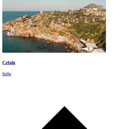
Cefalù
Italie