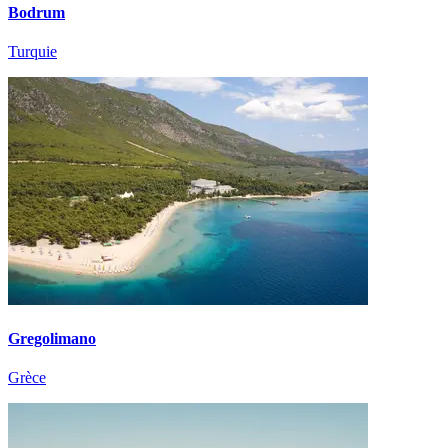
Bodrum
Turquie
Gregolimano
Grèce