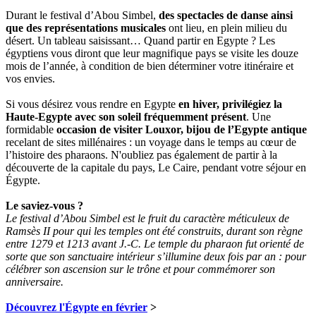
Durant le festival d’Abou Simbel,
des spectacles de danse ainsi
que des représentations musicales
ont lieu, en plein milieu du
désert. Un tableau saisissant… Quand partir en Egypte ? Les
égyptiens vous diront que leur magnifique pays se visite les douze
mois de l’année, à condition de bien déterminer votre itinéraire et
vos envies.
Si vous désirez vous rendre en Egypte
en hiver, privilégiez la
Haute-Egypte avec son soleil fréquemment présent
. Une
formidable
occasion de visiter Louxor, bijou de l’Egypte antique
recelant de sites millénaires : un voyage dans le temps au cœur de
l’histoire des pharaons. N'oubliez pas également de partir à la
découverte de la capitale du pays, Le Caire, pendant votre séjour en
Égypte.
Le saviez-vous ?
Le festival d’Abou Simbel est le fruit du caractère méticuleux de
Ramsès II pour qui les temples ont été construits, durant son règne
entre 1279 et 1213 avant J.-C. Le temple du pharaon fut orienté de
sorte que son sanctuaire intérieur s’illumine deux fois par an : pour
célébrer son ascension sur le trône et pour commémorer son
anniversaire.
Découvrez l'Égypte en février
>