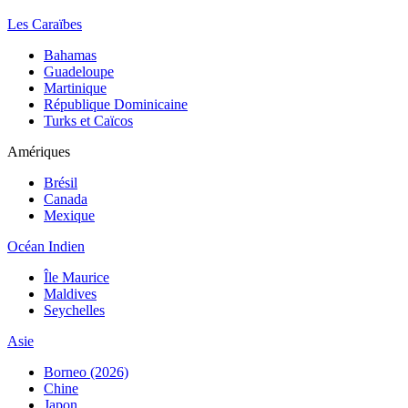
Les Caraïbes
Bahamas
Guadeloupe
Martinique
République Dominicaine
Turks et Caïcos
Amériques
Brésil
Canada
Mexique
Océan Indien
Île Maurice
Maldives
Seychelles
Asie
Borneo (2026)
Chine
Japon