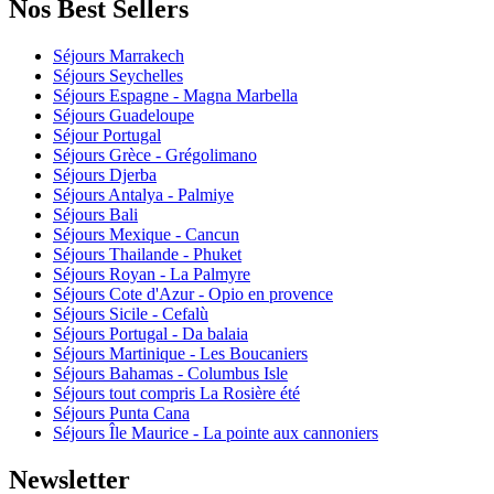
Nos Best Sellers
Séjours Marrakech
Séjours Seychelles
Séjours Espagne - Magna Marbella
Séjours Guadeloupe
Séjour Portugal
Séjours Grèce - Grégolimano
Séjours Djerba
Séjours Antalya - Palmiye
Séjours Bali
Séjours Mexique - Cancun
Séjours Thailande - Phuket
Séjours Royan - La Palmyre
Séjours Cote d'Azur - Opio en provence
Séjours Sicile - Cefalù
Séjours Portugal - Da balaia
Séjours Martinique - Les Boucaniers
Séjours Bahamas - Columbus Isle
Séjours tout compris La Rosière été
Séjours Punta Cana
Séjours Île Maurice - La pointe aux cannoniers
Newsletter