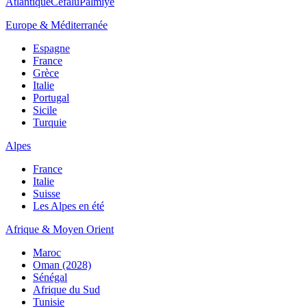
Atlantique
Cefalù
Palmiye
Europe & Méditerranée
Espagne
France
Grèce
Italie
Portugal
Sicile
Turquie
Alpes
France
Italie
Suisse
Les Alpes en été
Afrique & Moyen Orient
Maroc
Oman (2028)
Sénégal
Afrique du Sud
Tunisie