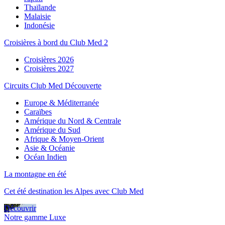
Thaïlande
Malaisie
Indonésie
Croisières à bord du Club Med 2
Croisières 2026
Croisières 2027
Circuits Club Med Découverte
Europe & Méditerranée
Caraïbes
Amérique du Nord & Centrale
Amérique du Sud
Afrique & Moyen-Orient
Asie & Océanie
Océan Indien
La montagne en été
Cet été destination les Alpes avec Club Med
Découvrir
Notre gamme Luxe