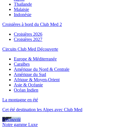
Thaïlande
Malaisie
Indonésie
Croisières à bord du Club Med 2
Croisières 2026
Croisières 2027
Circuits Club Med Découverte
Europe & Méditerranée
Caraïbes
Amérique du Nord & Centrale
Amérique du Sud
Afrique & Moyen-Orient
Asie & Océanie
Océan Indien
La montagne en été
Cet été destination les Alpes avec Club Med
Découvrir
Notre gamme Luxe