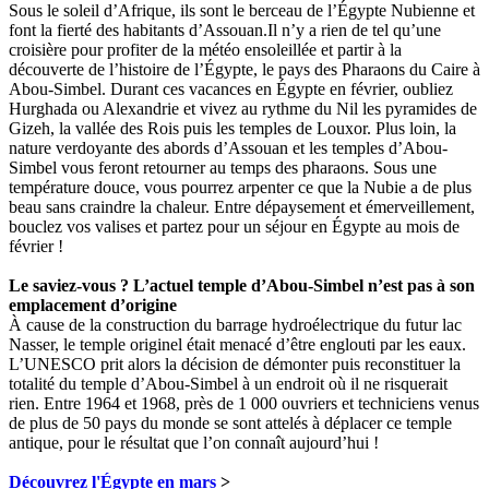
Sous le soleil d’Afrique, ils sont le berceau de l’Égypte Nubienne et
font la fierté des habitants d’Assouan.Il n’y a rien de tel qu’une
croisière pour profiter de la météo ensoleillée et partir à la
découverte de l’histoire de l’Égypte, le pays des Pharaons du Caire à
Abou-Simbel. Durant ces vacances en Égypte en février, oubliez
Hurghada ou Alexandrie et vivez au rythme du Nil les pyramides de
Gizeh, la vallée des Rois puis les temples de Louxor. Plus loin, la
nature verdoyante des abords d’Assouan et les temples d’Abou-
Simbel vous feront retourner au temps des pharaons. Sous une
température douce, vous pourrez arpenter ce que la Nubie a de plus
beau sans craindre la chaleur. Entre dépaysement et émerveillement,
bouclez vos valises et partez pour un séjour en Égypte au mois de
février !
Le saviez-vous ? L’actuel temple d’Abou-Simbel n’est pas à son
emplacement d’origine
À cause de la construction du barrage hydroélectrique du futur lac
Nasser, le temple originel était menacé d’être englouti par les eaux.
L’UNESCO prit alors la décision de démonter puis reconstituer la
totalité du temple d’Abou-Simbel à un endroit où il ne risquerait
rien. Entre 1964 et 1968, près de 1 000 ouvriers et techniciens venus
de plus de 50 pays du monde se sont attelés à déplacer ce temple
antique, pour le résultat que l’on connaît aujourd’hui !
Découvrez l'Égypte en mars
>