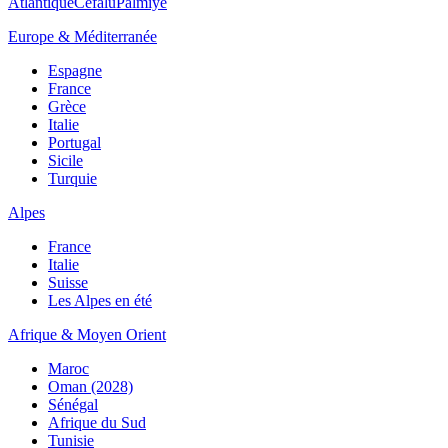
Atlantique
Cefalù
Palmiye
Europe & Méditerranée
Espagne
France
Grèce
Italie
Portugal
Sicile
Turquie
Alpes
France
Italie
Suisse
Les Alpes en été
Afrique & Moyen Orient
Maroc
Oman (2028)
Sénégal
Afrique du Sud
Tunisie