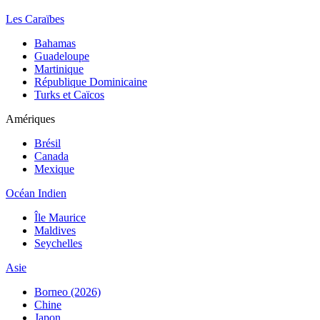
Les Caraïbes
Bahamas
Guadeloupe
Martinique
République Dominicaine
Turks et Caïcos
Amériques
Brésil
Canada
Mexique
Océan Indien
Île Maurice
Maldives
Seychelles
Asie
Borneo (2026)
Chine
Japon