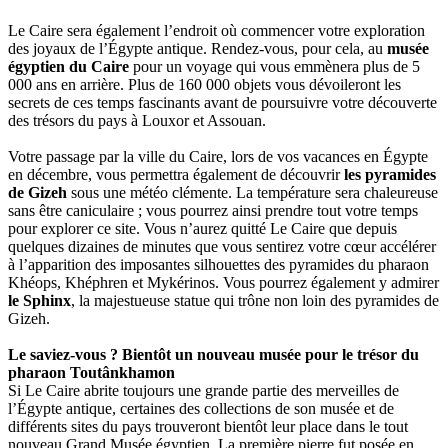
Le Caire sera également l’endroit où commencer votre exploration
des joyaux de l’Égypte antique. Rendez-vous, pour cela, au
musée
égyptien du Caire
pour un voyage qui vous emmènera plus de 5
000 ans en arrière. Plus de 160 000 objets vous dévoileront les
secrets de ces temps fascinants avant de poursuivre votre découverte
des trésors du pays à Louxor et Assouan.
Votre passage par la ville du Caire, lors de vos vacances en Égypte
en décembre, vous permettra également de découvrir
les pyramides
de Gizeh
sous une météo clémente. La température sera chaleureuse
sans être caniculaire ; vous pourrez ainsi prendre tout votre temps
pour explorer ce site. Vous n’aurez quitté Le Caire que depuis
quelques dizaines de minutes que vous sentirez votre cœur accélérer
à l’apparition des imposantes silhouettes des pyramides du pharaon
Khéops, Khéphren et Mykérinos. Vous pourrez également y admirer
le Sphinx
, la majestueuse statue qui trône non loin des pyramides de
Gizeh.
Le saviez-vous ? Bientôt un nouveau musée pour le trésor du
pharaon Toutânkhamon
Si Le Caire abrite toujours une grande partie des merveilles de
l’Égypte antique, certaines des collections de son musée et de
différents sites du pays trouveront bientôt leur place dans le tout
nouveau Grand Musée égyptien. La première pierre fut posée en