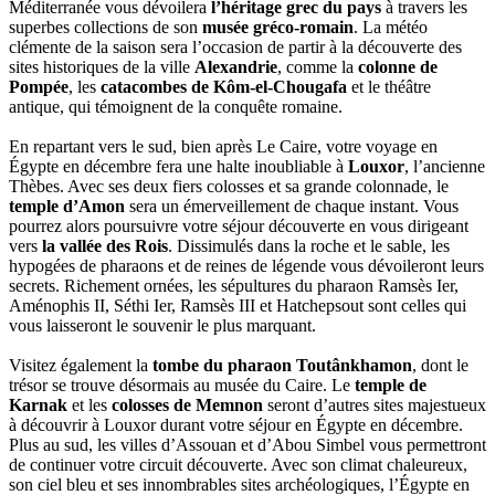
Méditerranée vous dévoilera
l’héritage grec du pays
à travers les
superbes collections de son
musée gréco-romain
. La météo
clémente de la saison sera l’occasion de partir à la découverte des
sites historiques de la ville
Alexandrie
, comme la
colonne de
Pompée
, les
catacombes de Kôm-el-Chougafa
et le théâtre
antique, qui témoignent de la conquête romaine.
En repartant vers le sud, bien après Le Caire, votre voyage en
Égypte en décembre fera une halte inoubliable à
Louxor
, l’ancienne
Thèbes. Avec ses deux fiers colosses et sa grande colonnade, le
temple d’Amon
sera un émerveillement de chaque instant. Vous
pourrez alors poursuivre votre séjour découverte en vous dirigeant
vers
la vallée des Rois
. Dissimulés dans la roche et le sable, les
hypogées de pharaons et de reines de légende vous dévoileront leurs
secrets. Richement ornées, les sépultures du pharaon Ramsès Ier,
Aménophis II, Séthi Ier, Ramsès III et Hatchepsout sont celles qui
vous laisseront le souvenir le plus marquant.
Visitez également la
tombe du pharaon Toutânkhamon
, dont le
trésor se trouve désormais au musée du Caire. Le
temple de
Karnak
et les
colosses de Memnon
seront d’autres sites majestueux
à découvrir à Louxor durant votre séjour en Égypte en décembre.
Plus au sud, les villes d’Assouan et d’Abou Simbel vous permettront
de continuer votre circuit découverte. Avec son climat chaleureux,
son ciel bleu et ses innombrables sites archéologiques, l’Égypte en