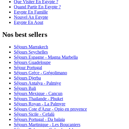
Que Visiter En Egypte ?
Quand Partir En Egypte ?
Egypte En Famille
Nouvel An Egypte
Egypte En Aout
Nos best sellers
Séjours Marrakech
Séjours Seychelles
Séjours Espagne - Magna Marbella
Séjours Guadeloupe
Séjour Portugal
Séjours Grèce - Grégolimano
Séjours Djerba
Séjours Antalya - Palmiye
Séjours Bali
Séjours Mexique - Cancun
Séjours Thailande - Phuket
Séjours Royan - La Palmyre
Séjours Cote d'Azur - Opio en provence
Séjours Sicile - Cefalù
Séjours Portugal - Da balaia
Séjours Martinique - Les Boucaniers