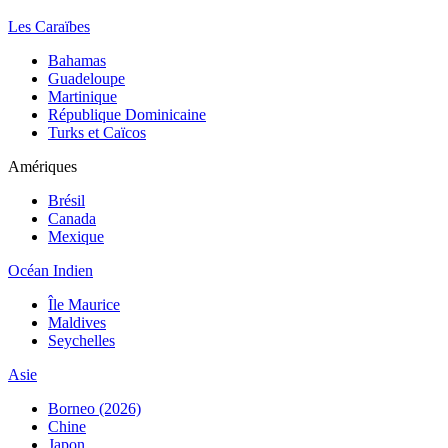
Les Caraïbes
Bahamas
Guadeloupe
Martinique
République Dominicaine
Turks et Caïcos
Amériques
Brésil
Canada
Mexique
Océan Indien
Île Maurice
Maldives
Seychelles
Asie
Borneo (2026)
Chine
Japon