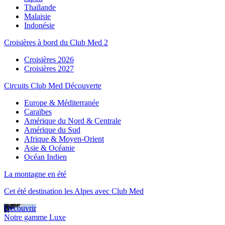
Thaïlande
Malaisie
Indonésie
Croisières à bord du Club Med 2
Croisières 2026
Croisières 2027
Circuits Club Med Découverte
Europe & Méditerranée
Caraïbes
Amérique du Nord & Centrale
Amérique du Sud
Afrique & Moyen-Orient
Asie & Océanie
Océan Indien
La montagne en été
Cet été destination les Alpes avec Club Med
Découvrir
Notre gamme Luxe