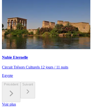
Nubie Eternelle
Circuit Trésors Culturels 12 jours / 11 nuits
Egypte
Précédent
Suivant
Voir plus