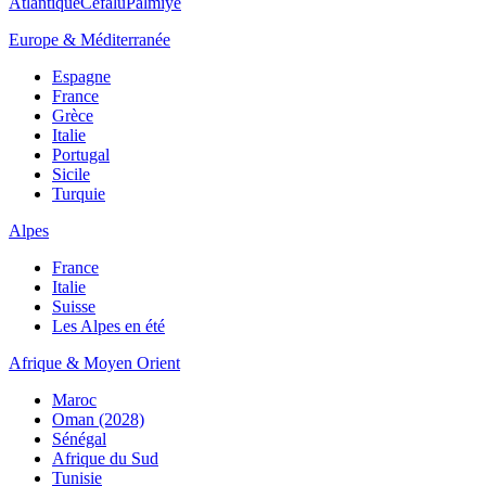
Atlantique
Cefalù
Palmiye
Europe & Méditerranée
Espagne
France
Grèce
Italie
Portugal
Sicile
Turquie
Alpes
France
Italie
Suisse
Les Alpes en été
Afrique & Moyen Orient
Maroc
Oman (2028)
Sénégal
Afrique du Sud
Tunisie