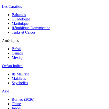
Les Caraïbes
Bahamas
Guadeloupe
Martinique
République Dominicaine
Turks et Caïcos
Amériques
Brésil
Canada
Mexique
Océan Indien
Île Maurice
Maldives
Seychelles
Asie
Borneo (2026)
Chine
Japon