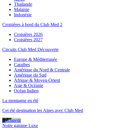
Thaïlande
Malaisie
Indonésie
Croisières à bord du Club Med 2
Croisières 2026
Croisières 2027
Circuits Club Med Découverte
Europe & Méditerranée
Caraïbes
Amérique du Nord & Centrale
Amérique du Sud
Afrique & Moyen-Orient
Asie & Océanie
Océan Indien
La montagne en été
Cet été destination les Alpes avec Club Med
Découvrir
Notre gamme Luxe