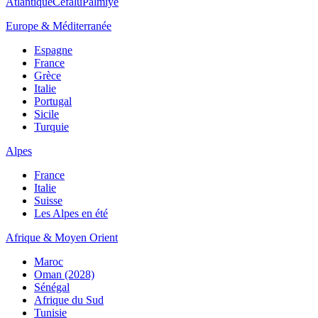
Atlantique
Cefalù
Palmiye
Europe & Méditerranée
Espagne
France
Grèce
Italie
Portugal
Sicile
Turquie
Alpes
France
Italie
Suisse
Les Alpes en été
Afrique & Moyen Orient
Maroc
Oman (2028)
Sénégal
Afrique du Sud
Tunisie