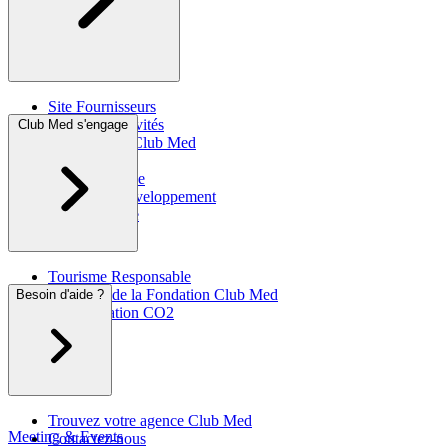
Site Fournisseurs
CSE, Collectivités
Club Med s'engage
Investir avec Club Med
Espace Presse
Club Med Live
Club Med Développement
Site Corporate
Tourisme Responsable
Les Amis de la Fondation Club Med
Besoin d'aide ?
Compensation CO2
Trouvez votre agence Club Med
Meeting & Events
Contactez-nous