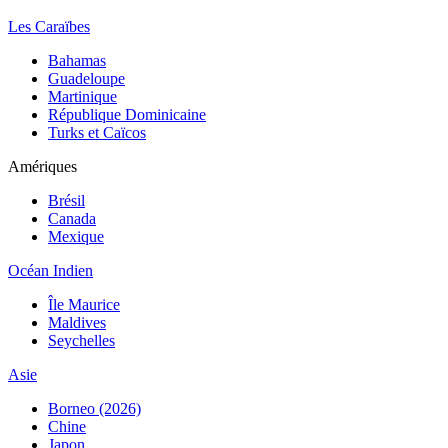
Les Caraïbes
Bahamas
Guadeloupe
Martinique
République Dominicaine
Turks et Caïcos
Amériques
Brésil
Canada
Mexique
Océan Indien
Île Maurice
Maldives
Seychelles
Asie
Borneo (2026)
Chine
Japon