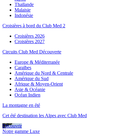
Thaïlande
Malaisie
Indonésie
Croisières à bord du Club Med 2
Croisières 2026
Croisières 2027
Circuits Club Med Découverte
Europe & Méditerranée
Caraïbes
Amérique du Nord & Centrale
Amérique du Sud
Afrique & Moyen-Orient
Asie & Océanie
Océan Indien
La montagne en été
Cet été destination les Alpes avec Club Med
Découvrir
Notre gamme Luxe