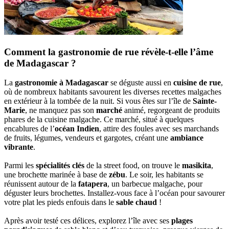
Comment la gastronomie de rue révèle-t-elle l’âme
de Madagascar ?
La
gastronomie à Madagascar
se déguste aussi en
cuisine de rue
,
où de nombreux habitants savourent les diverses recettes malgaches
en extérieur à la tombée de la nuit. Si vous êtes sur l’île de
Sainte-
Marie
, ne manquez pas son
marché
animé, regorgeant de produits
phares de la cuisine malgache. Ce marché, situé à quelques
encablures de l’
océan Indien
, attire des foules avec ses marchands
de fruits, légumes, vendeurs et gargotes, créant une
ambiance
vibrante
.
Parmi les
spécialités clés
de la street food, on trouve le
masikita
,
une brochette marinée à base de
zébu
. Le soir, les habitants se
réunissent autour de la
fatapera
, un barbecue malgache, pour
déguster leurs brochettes. Installez-vous face à l’océan pour savourer
votre plat les pieds enfouis dans le
sable chaud
!
Après avoir testé ces délices, explorez l’île avec ses
plages