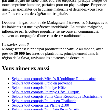
paradisiaques
de sable blanc et d’eau turquoise, presque vierges de
toute empreinte humaine, parfaites pour un
pique-nique
. Emportez
quelques spécialités de la cuisine malgache et détendez-vous face
aux îlots couverts de
végétation tropicale
.
Découvrir la gastronomie de Madagascar à travers les échanges avec
les habitants est une expérience inoubliable. La cuisine malgache,
influencée par la culture populaire, se savoure en communauté,
souvent accompagnée d’une
eau de riz
traditionnelle.
Le saviez-vous ?
Madagascar est le principal producteur de
vanille
au monde, avec
près de
30 000 hectares
de plantations, principalement dans la
région de la
Sava
, ravissant les amateurs de douceurs.
Vous aimerez aussi
Séjours tout compris Michès République Dominicaine
Séjours tout compris Opio en provence
Séjours tout compris Palmiye Hôtel
Séjours tout compris Palmiye Hôtel Turquie
Séjours tout compris Punta Cana République Dominicaine
Séjours tout compris Phuket en Thailande
Séjours tout compris La Plagne 2100
Séjours tout compris Pragelato Sestrière été