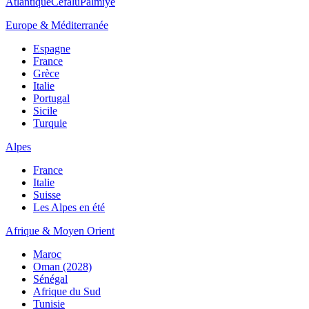
Atlantique
Cefalù
Palmiye
Europe & Méditerranée
Espagne
France
Grèce
Italie
Portugal
Sicile
Turquie
Alpes
France
Italie
Suisse
Les Alpes en été
Afrique & Moyen Orient
Maroc
Oman (2028)
Sénégal
Afrique du Sud
Tunisie