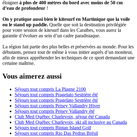
éloigner
à plus de 400 mètres du bord avec moins de 50 cm
d’eau de profondeur
!
On y pratique aussi bien le kitesurf en Martinique que la voile
ou le stand up paddle.
Quelle que soit la destination privilégiée
pour votre session de kitesurf dans les Caraïbes, vous aurez la
garantie d’évoluer au sein d’un cadre paradisiaque.
La région fait partie des plus belles et préservées au monde. Pour les
débutants, pensez tout de même à vous initier auprès d’un moniteur,
afin de mieux appréhender les techniques de ce sport demandant une
certaine maîtrise.
Vous aimerez aussi
Séjours tout compris La Plagne 2100
Séjours tout compris Pragelato Sestrière été
Séjours tout compris Pragelato Sestrière été
Séjours tout compris Peisey Vallandry Hiver
Séjours tout compris Peisey Vallandry été
Club Med Québec Charlevoix, séjour été Canada
Club Med Québec Charlevoix, ski all inclusive au Canada
Séjours tout compris Bintan Island Golf
Séjours tout compris Rio Das Pedras Brésil