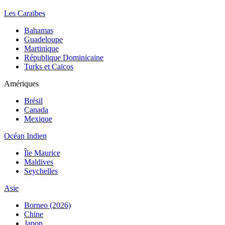
Les Caraïbes
Bahamas
Guadeloupe
Martinique
République Dominicaine
Turks et Caïcos
Amériques
Brésil
Canada
Mexique
Océan Indien
Île Maurice
Maldives
Seychelles
Asie
Borneo (2026)
Chine
Japon