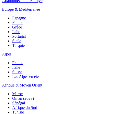
Atlantique
Cefalù
Palmiye
Europe & Méditerranée
Espagne
France
Grèce
Italie
Portugal
Sicile
Turquie
Alpes
France
Italie
Suisse
Les Alpes en été
Afrique & Moyen Orient
Maroc
Oman (2028)
Sénégal
Afrique du Sud
Tunisie