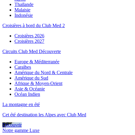
Thaïlande
Malaisie
Indonésie
Croisières à bord du Club Med 2
Croisières 2026
Croisières 2027
Circuits Club Med Découverte
Europe & Méditerranée
Caraïbes
Amérique du Nord & Centrale
Amérique du Sud
Afrique & Moyen-Orient
Asie & Océanie
Océan Indien
La montagne en été
Cet été destination les Alpes avec Club Med
Découvrir
Notre gamme Luxe