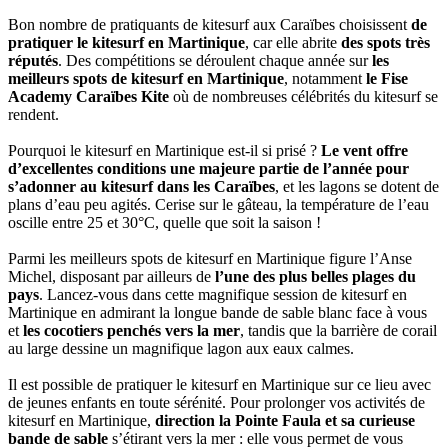
Bon nombre de pratiquants de kitesurf aux Caraïbes choisissent
de
pratiquer le kitesurf en Martinique
, car elle abrite
des spots très
réputés
. Des compétitions se déroulent chaque année sur
les
meilleurs spots de kitesurf en Martinique
, notamment
le Fise
Academy Caraïbes Kite
où de nombreuses célébrités du kitesurf se
rendent.
Pourquoi le kitesurf en Martinique est-il si prisé ?
Le vent offre
d’excellentes conditions une majeure partie de l’année pour
s’adonner au kitesurf dans les Caraïbes
, et les lagons se dotent de
plans d’eau peu agités. Cerise sur le gâteau, la température de l’eau
oscille entre 25 et 30°C, quelle que soit la saison !
Parmi les meilleurs spots de kitesurf en Martinique figure l’Anse
Michel, disposant par ailleurs de
l’une des plus belles plages du
pays
. Lancez-vous dans cette magnifique session de kitesurf en
Martinique en admirant la longue bande de sable blanc face à vous
et
les cocotiers penchés vers la mer
, tandis que la barrière de corail
au large dessine un magnifique lagon aux eaux calmes.
Il est possible de pratiquer le kitesurf en Martinique sur ce lieu avec
de jeunes enfants en toute sérénité. Pour prolonger vos activités de
kitesurf en Martinique,
direction la Pointe Faula et sa curieuse
bande de sable
s’étirant vers la mer : elle vous permet de vous