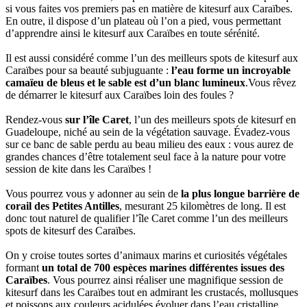
si vous faites vos premiers pas en matière de kitesurf aux Caraïbes.
En outre, il dispose d’un plateau où l’on a pied, vous permettant
d’apprendre ainsi le kitesurf aux Caraïbes en toute sérénité.
Il est aussi considéré comme l’un des meilleurs spots de kitesurf aux
Caraïbes pour sa beauté subjuguante :
l’eau forme un incroyable
camaïeu de bleus et le sable est d’un blanc lumineux
.Vous rêvez
de démarrer le kitesurf aux Caraïbes loin des foules ?
Rendez-vous
sur l’île Caret
, l’un des meilleurs spots de kitesurf en
Guadeloupe, niché au sein de la végétation sauvage. Évadez-vous
sur ce banc de sable perdu au beau milieu des eaux : vous aurez de
grandes chances d’être totalement seul face à la nature pour votre
session de kite dans les Caraïbes !
Vous pourrez vous y adonner au sein de
la plus longue barrière de
corail des Petites Antilles
, mesurant 25 kilomètres de long. Il est
donc tout naturel de qualifier l’île Caret comme l’un des meilleurs
spots de kitesurf des Caraïbes.
On y croise toutes sortes d’animaux marins et curiosités végétales
formant
un total de 700 espèces marines différentes issues des
Caraïbes
. Vous pourrez ainsi réaliser une magnifique session de
kitesurf dans les Caraïbes tout en admirant les crustacés, mollusques
et poissons aux couleurs acidulées évoluer dans l’eau cristalline.