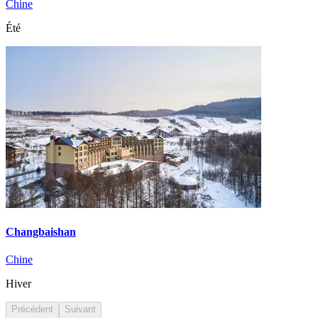
Chine
Été
Changbaishan
Chine
Hiver
Précédent
Suivant