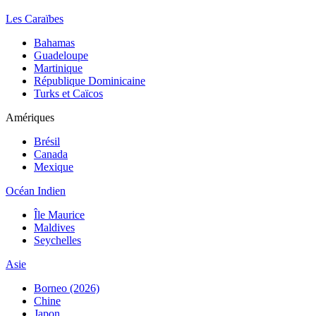
Les Caraïbes
Bahamas
Guadeloupe
Martinique
République Dominicaine
Turks et Caïcos
Amériques
Brésil
Canada
Mexique
Océan Indien
Île Maurice
Maldives
Seychelles
Asie
Borneo (2026)
Chine
Japon