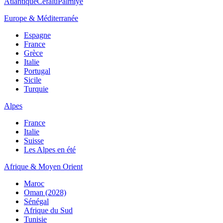
Atlantique
Cefalù
Palmiye
Europe & Méditerranée
Espagne
France
Grèce
Italie
Portugal
Sicile
Turquie
Alpes
France
Italie
Suisse
Les Alpes en été
Afrique & Moyen Orient
Maroc
Oman (2028)
Sénégal
Afrique du Sud
Tunisie