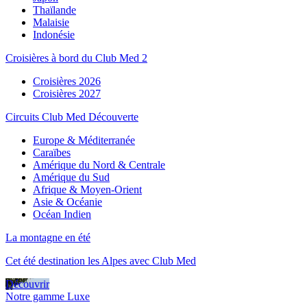
Thaïlande
Malaisie
Indonésie
Croisières à bord du Club Med 2
Croisières 2026
Croisières 2027
Circuits Club Med Découverte
Europe & Méditerranée
Caraïbes
Amérique du Nord & Centrale
Amérique du Sud
Afrique & Moyen-Orient
Asie & Océanie
Océan Indien
La montagne en été
Cet été destination les Alpes avec Club Med
Découvrir
Notre gamme Luxe