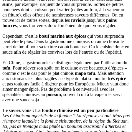
sums
, par exemple, risquent de vous surprendre. Sortes de petites
bouchées dont la cuisson peut varier (cuites au four, à la vapeur ou
en friture), elles offrent de nombreuses saveurs différentes. On en
trouve ici de toutes sortes, depuis les
raviolis
jusqu’aux
pains
fourrés
, vous trouverez donc forcément de quoi vous régaler.
Cependant, c’est le
bœuf mariné aux épices
qui vous surprendra
peut-être le plus. Dans la gastronomie chinoise, on aime choisir le
jarret de bœuf pour sa texture caoutchouteuse. On le cuisine donc en
sauce afin de régaler les convives lors de l’entrée ou de l’apéritif.
En Chine, la gastronomie se distingue également par l‘utilisation du
tofu
. Pour relever son goût, on le cuisine avec beaucoup d’épices ‒
comme c’est le cas pour le plat chinois
mapo tofu
. Mais attention
aux estomacs les plus fragiles : ce type de plat se montre
très épicé
et pas toujours facile à digérer pour les Européens. Mieux vaut donc
aimer manger épicé. Pas de problème à ce niveau-là avec les
spécialités chinoises au
poisson
, souvent cuit à la vapeur et servi
avec une sauce soja.
Le saviez-vous : La fondue chinoise est un peu particulière
Les Chinois mangent-ils de la fondue ? La réponse est oui. Mais pas
n’importe laquelle : la fondue sichuanaise, de la région du Sichuan.
Ici, pas de fromage mais plutôt un bouillon assaisonné d’herbes et
d’épices diverses. On y trempe des aliments crus qu’on laisse cuire