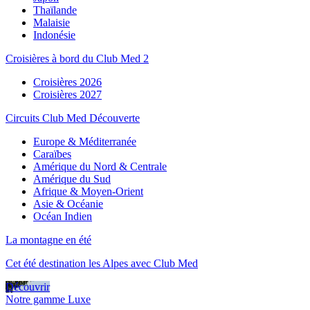
Thaïlande
Malaisie
Indonésie
Croisières à bord du Club Med 2
Croisières 2026
Croisières 2027
Circuits Club Med Découverte
Europe & Méditerranée
Caraïbes
Amérique du Nord & Centrale
Amérique du Sud
Afrique & Moyen-Orient
Asie & Océanie
Océan Indien
La montagne en été
Cet été destination les Alpes avec Club Med
Découvrir
Notre gamme Luxe