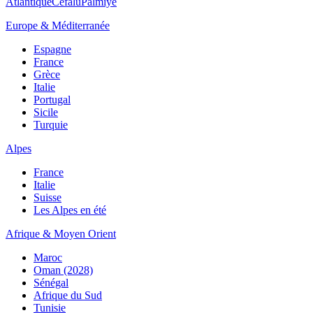
Atlantique
Cefalù
Palmiye
Europe & Méditerranée
Espagne
France
Grèce
Italie
Portugal
Sicile
Turquie
Alpes
France
Italie
Suisse
Les Alpes en été
Afrique & Moyen Orient
Maroc
Oman (2028)
Sénégal
Afrique du Sud
Tunisie