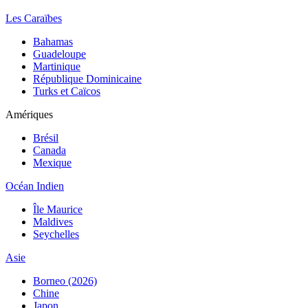
Les Caraïbes
Bahamas
Guadeloupe
Martinique
République Dominicaine
Turks et Caïcos
Amériques
Brésil
Canada
Mexique
Océan Indien
Île Maurice
Maldives
Seychelles
Asie
Borneo (2026)
Chine
Japon