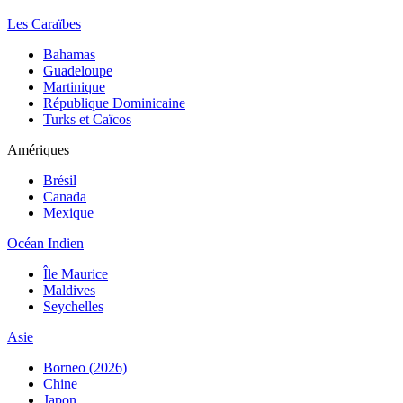
Les Caraïbes
Bahamas
Guadeloupe
Martinique
République Dominicaine
Turks et Caïcos
Amériques
Brésil
Canada
Mexique
Océan Indien
Île Maurice
Maldives
Seychelles
Asie
Borneo (2026)
Chine
Japon