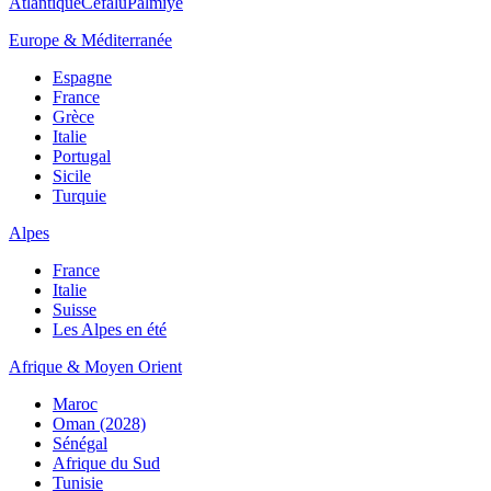
Atlantique
Cefalù
Palmiye
Europe & Méditerranée
Espagne
France
Grèce
Italie
Portugal
Sicile
Turquie
Alpes
France
Italie
Suisse
Les Alpes en été
Afrique & Moyen Orient
Maroc
Oman (2028)
Sénégal
Afrique du Sud
Tunisie