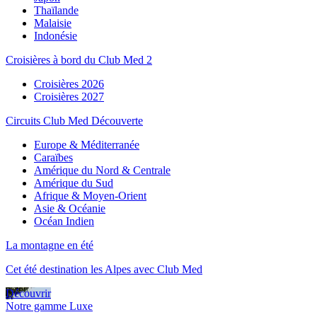
Thaïlande
Malaisie
Indonésie
Croisières à bord du Club Med 2
Croisières 2026
Croisières 2027
Circuits Club Med Découverte
Europe & Méditerranée
Caraïbes
Amérique du Nord & Centrale
Amérique du Sud
Afrique & Moyen-Orient
Asie & Océanie
Océan Indien
La montagne en été
Cet été destination les Alpes avec Club Med
Découvrir
Notre gamme Luxe