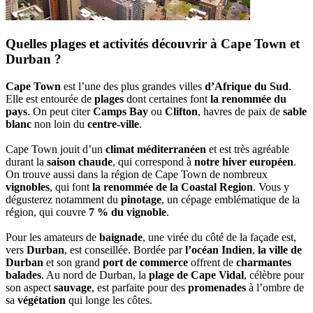
Quelles plages et activités découvrir à Cape Town et
Durban ?
Cape Town
est l’une des plus grandes villes
d’Afrique du Sud
.
Elle est entourée de
plages
dont certaines font
la renommée du
pays
. On peut citer
Camps Bay
ou
Clifton
, havres de paix de
sable
blanc
non loin du
centre-ville
.
Cape Town jouit d’un
climat méditerranéen
et est très agréable
durant la
saison chaude
, qui correspond à
notre hiver européen
.
On trouve aussi dans la région de Cape Town de nombreux
vignobles
, qui font
la renommée de la Coastal Region
. Vous y
dégusterez notamment du
pinotage
, un cépage emblématique de la
région, qui couvre
7 % du vignoble
.
Pour les amateurs de
baignade
, une virée du côté de la façade est,
vers
Durban
, est conseillée. Bordée par
l’océan Indien
,
la ville de
Durban
et son grand
port de commerce
offrent de
charmantes
balades
. Au nord de Durban, la
plage de Cape Vidal
, célèbre pour
son aspect
sauvage
, est parfaite pour des
promenades
à l’ombre de
sa
végétation
qui longe les côtes.