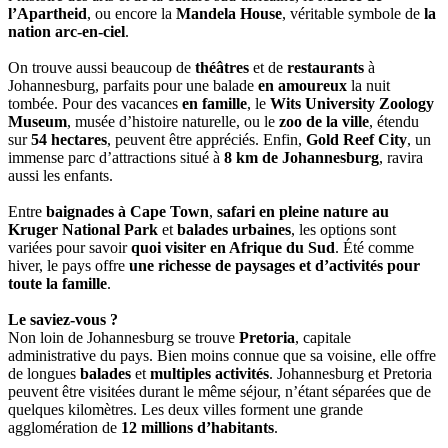
l’Apartheid
, ou encore la
Mandela House
, véritable symbole de
la
nation arc-en-ciel
.
On trouve aussi beaucoup de
théâtres
et de
restaurants
à
Johannesburg, parfaits pour une balade
en amoureux
la nuit
tombée. Pour des vacances
en famille
, le
Wits University Zoology
Museum
, musée d’histoire naturelle, ou le
zoo de la ville
, étendu
sur
54 hectares
, peuvent être appréciés. Enfin,
Gold Reef City
, un
immense parc d’attractions situé à
8 km de Johannesburg
, ravira
aussi les enfants.
Entre
baignades à Cape Town
,
safari en pleine nature au
Kruger National Park
et
balades urbaines
, les options sont
variées pour savoir
quoi visiter en Afrique du Sud
. Été comme
hiver, le pays offre
une richesse de paysages et d’activités pour
toute la famille
.
Le saviez-vous ?
Non loin de Johannesburg se trouve
Pretoria
, capitale
administrative du pays. Bien moins connue que sa voisine, elle offre
de longues
balades
et
multiples activités
. Johannesburg et Pretoria
peuvent être visitées durant le même séjour, n’étant séparées que de
quelques kilomètres. Les deux villes forment une grande
agglomération de
12 millions d’habitants
.