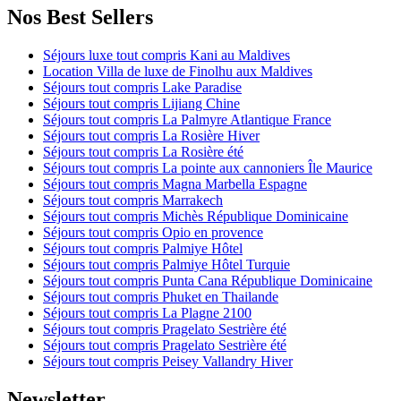
Nos Best Sellers
Séjours luxe tout compris Kani au Maldives
Location Villa de luxe de Finolhu aux Maldives
Séjours tout compris Lake Paradise
Séjours tout compris Lijiang Chine
Séjours tout compris La Palmyre Atlantique France
Séjours tout compris La Rosière Hiver
Séjours tout compris La Rosière été
Séjours tout compris La pointe aux cannoniers Île Maurice
Séjours tout compris Magna Marbella Espagne
Séjours tout compris Marrakech
Séjours tout compris Michès République Dominicaine
Séjours tout compris Opio en provence
Séjours tout compris Palmiye Hôtel
Séjours tout compris Palmiye Hôtel Turquie
Séjours tout compris Punta Cana République Dominicaine
Séjours tout compris Phuket en Thailande
Séjours tout compris La Plagne 2100
Séjours tout compris Pragelato Sestrière été
Séjours tout compris Pragelato Sestrière été
Séjours tout compris Peisey Vallandry Hiver
Newsletter