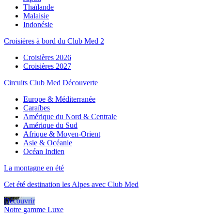
Thaïlande
Malaisie
Indonésie
Croisières à bord du Club Med 2
Croisières 2026
Croisières 2027
Circuits Club Med Découverte
Europe & Méditerranée
Caraïbes
Amérique du Nord & Centrale
Amérique du Sud
Afrique & Moyen-Orient
Asie & Océanie
Océan Indien
La montagne en été
Cet été destination les Alpes avec Club Med
Découvrir
Notre gamme Luxe