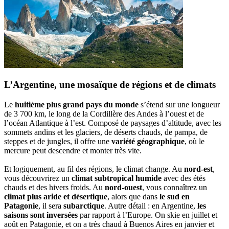
L’Argentine, une mosaïque de régions et de climats
Le
huitième plus grand pays du monde
s’étend sur une longueur
de 3 700 km, le long de la Cordillère des Andes à l’ouest et de
l’océan Atlantique à l’est. Composé de paysages d’altitude, avec les
sommets andins et les glaciers, de déserts chauds, de pampa, de
steppes et de jungles, il offre une
variété géographique
, où le
mercure peut descendre et monter très vite.
Et logiquement, au fil des régions, le climat change. Au
nord-est
,
vous découvrirez un
climat subtropical humide
avec des étés
chauds et des hivers froids. Au
nord-ouest
, vous connaîtrez un
climat plus aride et désertique
, alors que dans
le sud en
Patagonie
, il sera
subarctique
. Autre détail : en Argentine,
les
saisons sont inversées
par rapport à l’Europe. On skie en juillet et
août en Patagonie, et on a très chaud à Buenos Aires en janvier et