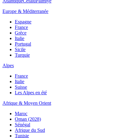
Atlantique
Cefalù
Palmiye
Europe & Méditerranée
Espagne
France
Grèce
Italie
Portugal
Sicile
Turquie
Alpes
France
Italie
Suisse
Les Alpes en été
Afrique & Moyen Orient
Maroc
Oman (2028)
Sénégal
Afrique du Sud
Tunisie