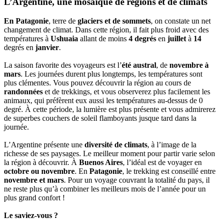
L’Argentine, une mosaïque de régions et de climats
En Patagonie
, terre de
glaciers et de sommets
, on constate un net
changement de climat. Dans cette région, il fait plus froid avec des
températures à
Ushuaia
allant de moins
4 degrés
en
juillet
à
14
degrés en
janvier
.
La saison favorite des voyageurs est l’
été austral
, de
novembre à
mars
. Les journées durent plus longtemps, les températures sont
plus clémentes. Vous pouvez découvrir la région au cours de
randonnées
et de trekkings, et vous observerez plus facilement les
animaux, qui préfèrent eux aussi les températures au-dessus de 0
degré. À cette période, la lumière est plus présente et vous admirerez
de superbes couchers de soleil flamboyants jusque tard dans la
journée.
L’Argentine présente une
diversité de climats
, à l’image de la
richesse de ses paysages. Le meilleur moment pour partir varie selon
la région à découvrir. À
Buenos Aires
, l’idéal est de voyager en
octobre ou novembre
. En
Patagonie
, le trekking est conseillé entre
novembre et mars
. Pour un voyage couvrant la totalité du pays, il
ne reste plus qu’à combiner les meilleurs mois de l’année pour un
plus grand confort !
Le saviez-vous ?