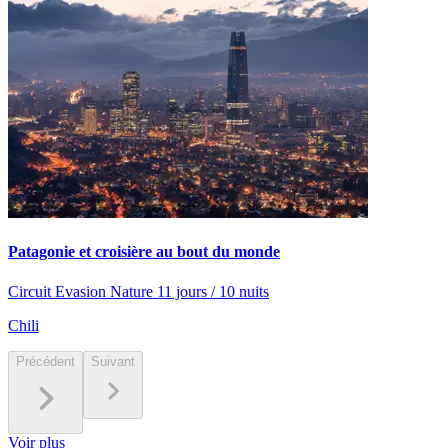
Patagonie et croisière au bout du monde
Circuit Evasion Nature 11 jours / 10 nuits
Chili
Précédent
Suivant
Voir plus