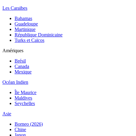
Les Caraïbes
Bahamas
Guadeloupe
Martinique
République Dominicaine
Turks et Caïcos
Amériques
Brésil
Canada
Mexique
Océan Indien
Île Maurice
Maldives
Seychelles
Asie
Borneo (2026)
Chine
Japon