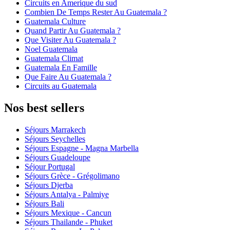
Circuits en Amerique du sud
Combien De Temps Rester Au Guatemala ?
Guatemala Culture
Quand Partir Au Guatemala ?
Que Visiter Au Guatemala ?
Noel Guatemala
Guatemala Climat
Guatemala En Famille
Que Faire Au Guatemala ?
Circuits au Guatemala
Nos best sellers
Séjours Marrakech
Séjours Seychelles
Séjours Espagne - Magna Marbella
Séjours Guadeloupe
Séjour Portugal
Séjours Grèce - Grégolimano
Séjours Djerba
Séjours Antalya - Palmiye
Séjours Bali
Séjours Mexique - Cancun
Séjours Thailande - Phuket