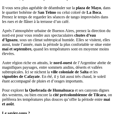
Il vous sera plus agréable de déambuler sur la
plaza de Mayo
, dans
le quartier bohème de
San Telmo
ou celui coloré de
La Boca
.
Prenez le temps de regarder les séances de tango improvisées dans
les rues et de flâner à la terrasse d’un café.
Après l’atmosphère urbaine de Buenos Aires, prenez la direction du
nord-est pour vous rendre aux spectaculaires
chutes d’eau
d’Iguazu
, sous un climat subtropical humide. Elles se visitent, elles
aussi, toute l’année, mais la période la plus confortable se situe entre
mai et septembre,
quand les températures sont en moyenne moins
élevées.
Autre région riche en attraits, le
nord-ouest
de l’Argentine abrite de
magnifiques paysages, entre sommets andins, déserts et vallées
subtropicales. Ici se nichent la
ville coloniale de Salta
et les
vignobles de Cafayate
. En été, il y fait aussi très chaud, le soleil
étant accompagné de pluies et d’orages importants.
Pour explorer
la Quebrada de Humahuaca
et ses canyons dignes
des westerns, ou bien encore la
cité précolombienne de Tilcara
, on
préfèrera les températures plus douces qu’offre la période entre
mai
et août
.
Le saviez-vous ?