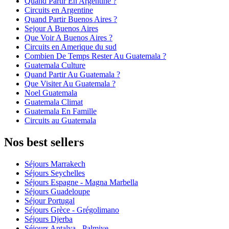
Quand Partir En Argentine ?
Circuits en Argentine
Quand Partir Buenos Aires ?
Sejour A Buenos Aires
Que Voir A Buenos Aires ?
Circuits en Amerique du sud
Combien De Temps Rester Au Guatemala ?
Guatemala Culture
Quand Partir Au Guatemala ?
Que Visiter Au Guatemala ?
Noel Guatemala
Guatemala Climat
Guatemala En Famille
Circuits au Guatemala
Nos best sellers
Séjours Marrakech
Séjours Seychelles
Séjours Espagne - Magna Marbella
Séjours Guadeloupe
Séjour Portugal
Séjours Grèce - Grégolimano
Séjours Djerba
Séjours Antalya - Palmiye