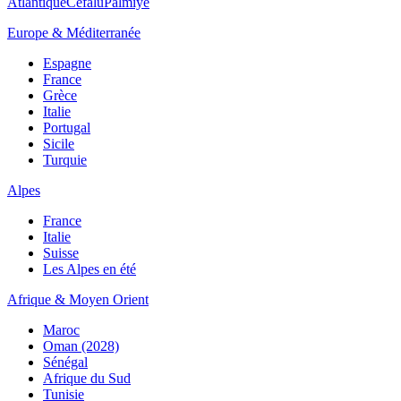
Atlantique
Cefalù
Palmiye
Europe & Méditerranée
Espagne
France
Grèce
Italie
Portugal
Sicile
Turquie
Alpes
France
Italie
Suisse
Les Alpes en été
Afrique & Moyen Orient
Maroc
Oman (2028)
Sénégal
Afrique du Sud
Tunisie