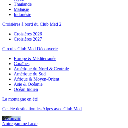
Thaïlande
Malaisie
Indonésie
Croisières à bord du Club Med 2
Croisières 2026
Croisières 2027
Circuits Club Med Découverte
Europe & Méditerranée
Caraïbes
Amérique du Nord & Centrale
Amérique du Sud
Afrique & Moyen-Orient
Asie & Océanie
Océan Indien
La montagne en été
Cet été destination les Alpes avec Club Med
Découvrir
Notre gamme Luxe