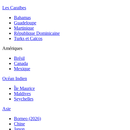
Les Caraïbes
Bahamas
Guadeloupe
Martinique
République Dominicaine
Turks et Caïcos
Amériques
Brésil
Canada
Mexique
Océan Indien
Île Maurice
Maldives
Seychelles
Asie
Borneo (2026)
Chine
Japon