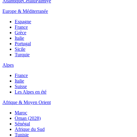
Atlantique
Cefalù
Palmiye
Europe & Méditerranée
Espagne
France
Grèce
Italie
Portugal
Sicile
Turquie
Alpes
France
Italie
Suisse
Les Alpes en été
Afrique & Moyen Orient
Maroc
Oman (2028)
Sénégal
Afrique du Sud
Tunisie