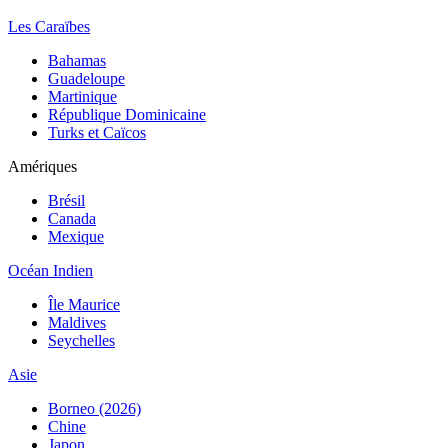
Les Caraïbes
Bahamas
Guadeloupe
Martinique
République Dominicaine
Turks et Caïcos
Amériques
Brésil
Canada
Mexique
Océan Indien
Île Maurice
Maldives
Seychelles
Asie
Borneo (2026)
Chine
Japon