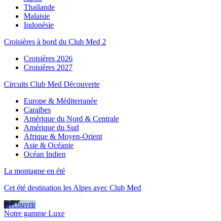
Thaïlande
Malaisie
Indonésie
Croisières à bord du Club Med 2
Croisières 2026
Croisières 2027
Circuits Club Med Découverte
Europe & Méditerranée
Caraïbes
Amérique du Nord & Centrale
Amérique du Sud
Afrique & Moyen-Orient
Asie & Océanie
Océan Indien
La montagne en été
Cet été destination les Alpes avec Club Med
Découvrir
Notre gamme Luxe