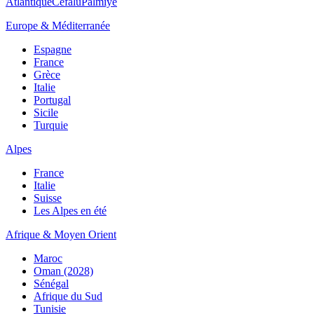
Atlantique
Cefalù
Palmiye
Europe & Méditerranée
Espagne
France
Grèce
Italie
Portugal
Sicile
Turquie
Alpes
France
Italie
Suisse
Les Alpes en été
Afrique & Moyen Orient
Maroc
Oman (2028)
Sénégal
Afrique du Sud
Tunisie