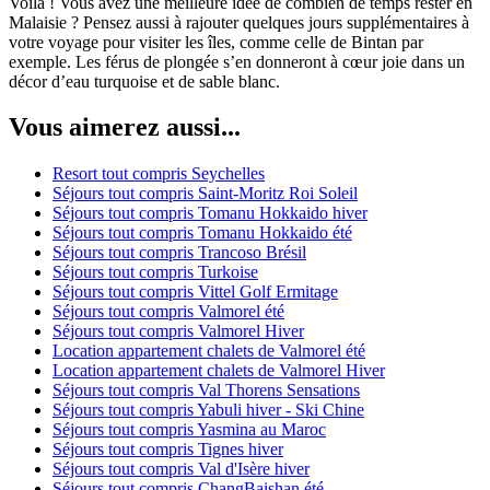
Voilà ! Vous avez une meilleure idée de combien de temps rester en
Malaisie ? Pensez aussi à rajouter quelques jours supplémentaires à
votre voyage pour visiter les îles, comme celle de Bintan par
exemple. Les férus de plongée s’en donneront à cœur joie dans un
décor d’eau turquoise et de sable blanc.
Vous aimerez aussi...
Resort tout compris Seychelles
Séjours tout compris Saint-Moritz Roi Soleil
Séjours tout compris Tomanu Hokkaido hiver
Séjours tout compris Tomanu Hokkaido été
Séjours tout compris Trancoso Brésil
Séjours tout compris Turkoise
Séjours tout compris Vittel Golf Ermitage
Séjours tout compris Valmorel été
Séjours tout compris Valmorel Hiver
Location appartement chalets de Valmorel été
Location appartement chalets de Valmorel Hiver
Séjours tout compris Val Thorens Sensations
Séjours tout compris Yabuli hiver - Ski Chine
Séjours tout compris Yasmina au Maroc
Séjours tout compris Tignes hiver
Séjours tout compris Val d'Isère hiver
Séjours tout compris ChangBaishan été