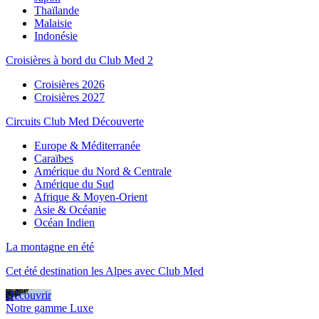
Thaïlande
Malaisie
Indonésie
Croisières à bord du Club Med 2
Croisières 2026
Croisières 2027
Circuits Club Med Découverte
Europe & Méditerranée
Caraïbes
Amérique du Nord & Centrale
Amérique du Sud
Afrique & Moyen-Orient
Asie & Océanie
Océan Indien
La montagne en été
Cet été destination les Alpes avec Club Med
Découvrir
Notre gamme Luxe