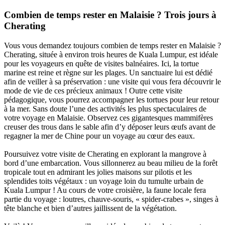
Combien de temps rester en Malaisie ? Trois jours à
Cherating
Vous vous demandez toujours combien de temps rester en Malaisie ?
Cherating, située à environ trois heures de Kuala Lumpur, est idéale
pour les voyageurs en quête de visites balnéaires. Ici, la tortue
marine est reine et règne sur les plages. Un sanctuaire lui est dédié
afin de veiller à sa préservation : une visite qui vous fera découvrir le
mode de vie de ces précieux animaux ! Outre cette visite
pédagogique, vous pourrez accompagner les tortues pour leur retour
à la mer. Sans doute l’une des activités les plus spectaculaires de
votre voyage en Malaisie. Observez ces gigantesques mammifères
creuser des trous dans le sable afin d’y déposer leurs œufs avant de
regagner la mer de Chine pour un voyage au cœur des eaux.
Poursuivez votre visite de Cherating en explorant la mangrove à
bord d’une embarcation. Vous sillonnerez au beau milieu de la forêt
tropicale tout en admirant les jolies maisons sur pilotis et les
splendides toits végétaux : un voyage loin du tumulte urbain de
Kuala Lumpur ! Au cours de votre croisière, la faune locale fera
partie du voyage : loutres, chauve-souris, « spider-crabes », singes à
tête blanche et bien d’autres jaillissent de la végétation.