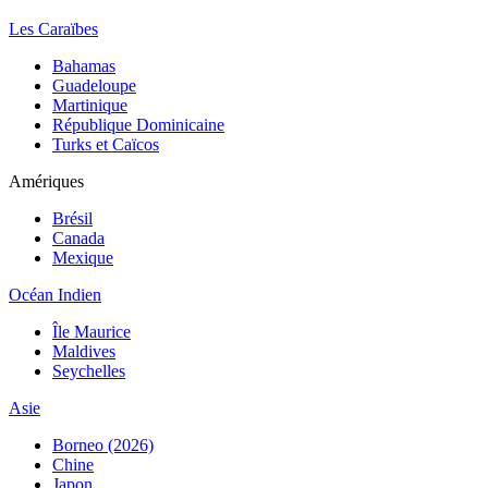
Les Caraïbes
Bahamas
Guadeloupe
Martinique
République Dominicaine
Turks et Caïcos
Amériques
Brésil
Canada
Mexique
Océan Indien
Île Maurice
Maldives
Seychelles
Asie
Borneo (2026)
Chine
Japon