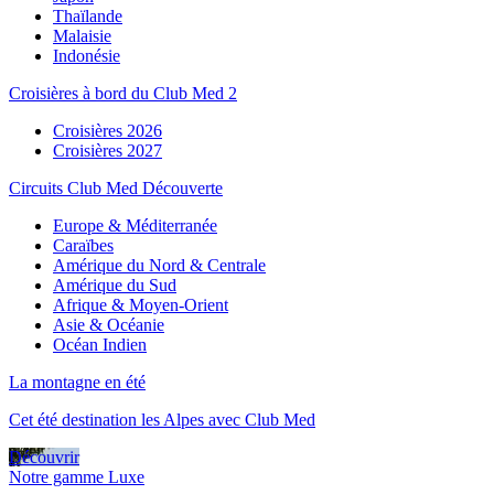
Thaïlande
Malaisie
Indonésie
Croisières à bord du Club Med 2
Croisières 2026
Croisières 2027
Circuits Club Med Découverte
Europe & Méditerranée
Caraïbes
Amérique du Nord & Centrale
Amérique du Sud
Afrique & Moyen-Orient
Asie & Océanie
Océan Indien
La montagne en été
Cet été destination les Alpes avec Club Med
Découvrir
Notre gamme Luxe