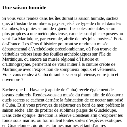
Une saison humide
Si vous vous rendez dans les îles durant la saison humide, sachez
que, à l’instar de nombreux pays sujets à ce type de climat dans les
Caraïbes, les pluies seront de rigueur. Les côtes orientales seront
plus propices à une météo pluvieuse, car elles sont plus exposées au
vent. La Martinique, par exemple, abrite de très jolis musées à Fort-
de-France. Les férus d’histoire pourront se rendre au musée
départemental d’Archéologie précolombienne, où l’on trouve de
véritables trésors issus des fouilles archéologiques sur l’île de
Martinique, ou encore au musée régional d’Histoire et
d’Ethnographie, permettant de vous initier à la culture créole de
Martinique avec l’exposition de somptueux bijoux et vêtements.
Vous vous rendez à Cuba durant la saison pluvieuse, entre juin et
novembre ?
Sachez que La Havane (capitale de Cuba) recèle également de
joyaux culturels. Rendez-vous au musée du rhum, afin de découvrir
quels secrets se cachent derrière la fabrication de ce nectar tant prisé
à Cuba. Et si vous prévoyez de séjourner en bord de mer, préférez la
saison sèche, afin de profiter de sublimes plages de Guadeloupe.
Dans cette optique, direction la réserve Cousteau afin d’explorer les
fonds sous-marins, où fourmillent toutes sortes d’espèces exotiques
en Guadeloupe : gorgones, tortues marines et tant d’autres