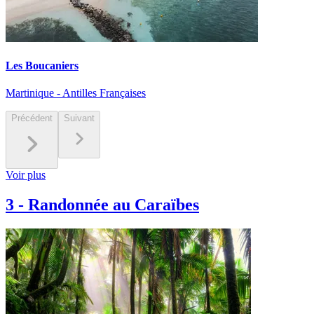
Les Boucaniers
Martinique - Antilles Françaises
Précédent
Suivant
Voir plus
3
-
Randonnée au Caraïbes