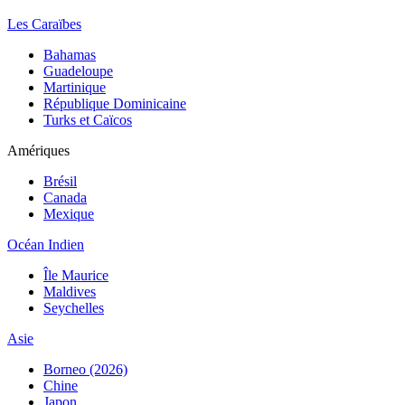
Les Caraïbes
Bahamas
Guadeloupe
Martinique
République Dominicaine
Turks et Caïcos
Amériques
Brésil
Canada
Mexique
Océan Indien
Île Maurice
Maldives
Seychelles
Asie
Borneo (2026)
Chine
Japon