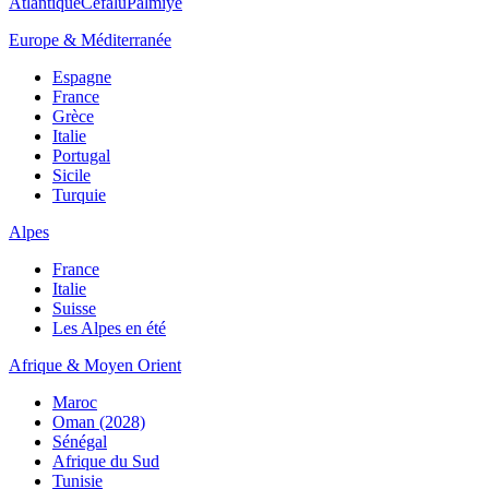
Atlantique
Cefalù
Palmiye
Europe & Méditerranée
Espagne
France
Grèce
Italie
Portugal
Sicile
Turquie
Alpes
France
Italie
Suisse
Les Alpes en été
Afrique & Moyen Orient
Maroc
Oman (2028)
Sénégal
Afrique du Sud
Tunisie