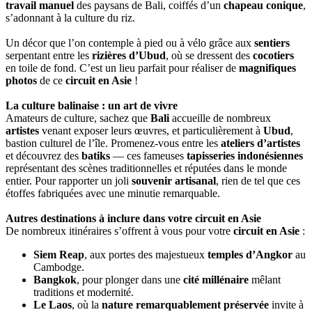
travail manuel
des paysans de Bali, coiffés d’un
chapeau conique
,
s’adonnant à la culture du riz.
Un décor que l’on contemple à pied ou à vélo grâce aux
sentiers
serpentant entre les
rizières d’Ubud
, où se dressent des
cocotiers
en toile de fond. C’est un lieu parfait pour réaliser de
magnifiques
photos
de ce
circuit en Asie
!
La culture balinaise : un art de vivre
Amateurs de culture, sachez que
Bali
accueille de nombreux
artistes
venant exposer leurs œuvres, et particulièrement à
Ubud
,
bastion culturel de l’île. Promenez-vous entre les
ateliers d’artistes
et découvrez des
batiks
— ces fameuses
tapisseries indonésiennes
représentant des scènes traditionnelles et réputées dans le monde
entier. Pour rapporter un joli
souvenir artisanal
, rien de tel que ces
étoffes fabriquées avec une minutie remarquable.
Autres destinations à inclure dans votre circuit en Asie
De nombreux itinéraires s’offrent à vous pour votre
circuit en Asie
:
Siem Reap
, aux portes des majestueux
temples d’Angkor
au
Cambodge.
Bangkok
, pour plonger dans une
cité millénaire
mêlant
traditions et modernité.
Le Laos
, où la
nature remarquablement préservée
invite à