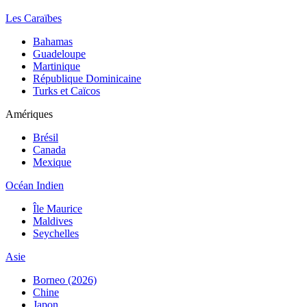
Les Caraïbes
Bahamas
Guadeloupe
Martinique
République Dominicaine
Turks et Caïcos
Amériques
Brésil
Canada
Mexique
Océan Indien
Île Maurice
Maldives
Seychelles
Asie
Borneo (2026)
Chine
Japon