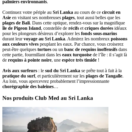
palmiers environnants
.
Continuez votre périple au
Sri Lanka
au cours de ce
circuit en
Asie
en visitant ses nombreuses
plages
, tout aussi belles que les
plages de Bali
. Dans cette optique, rendez-vous sur la magnifique
île de Pigeon Island
, constellée de
récifs
et
criques dorées
idéaux
pour les plongeurs désireux d’explorer les
fonds sous-marins
durant leur
voyage au Sri Lanka
. Admirez les nombreux
poissons
aux couleurs vives
peuplant les eaux. Par chance, vous croiserez
peut-être quelques
tortues
ou un
banc de requins inoffensifs
dans
cette partie, fourmillant dans les
eaux turquoise
de l’île : il s’agit là
de
requins à pointe noire
, une
espèce très timide
!
Avis aux surfeurs
: le
sud du Sri Lanka
se prête tout à fait à la
pratique du surf
, et particulièrement sur les
plages de Tangalle
.
Au loin, vous apercevrez probablement l’impressionnante
chorégraphie des baleines
…
Nos produits Club Med au Sri Lanka