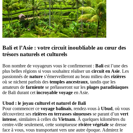
Bali et l’Asie : votre circuit inoubliable au cœur des
trésors naturels et culturels
Bon nombre de voyageurs vous le confirmeront :
Bali
est l’une des
plus belles régions si vous souhaitez réaliser un
circuit en Asie
. Les
passionnés de
nature
s’émerveilleront au beau milieu des
rizières
où se nichent parfois des
temples ancestraux
, tandis que les
amateurs de
farniente
se prélasseront sur les
plages paradisiaques
de Bali durant cet
incroyable voyage
en Asie.
Ubud : le joyau culturel et naturel de Bali
Pour commencer ce
voyage balinais
, rendez-vous à
Ubud
, où vous
découvrirez ses
rizières en terrasses sinueuses
se parant d’un
vert
intense
, similaires à celles du
Vietnam
. À quelques kilomètres du
centre-ville seulement, cette somptueuse
rivière végétale
se dresse
face à vous, vous transportant vers une autre époque. Admirez le