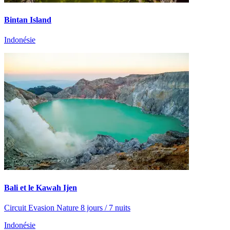
Bintan Island
Indonésie
Bali et le Kawah Ijen
Circuit Evasion Nature 8 jours / 7 nuits
Indonésie