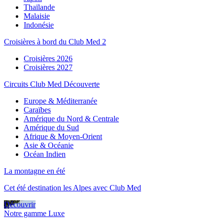
Thaïlande
Malaisie
Indonésie
Croisières à bord du Club Med 2
Croisières 2026
Croisières 2027
Circuits Club Med Découverte
Europe & Méditerranée
Caraïbes
Amérique du Nord & Centrale
Amérique du Sud
Afrique & Moyen-Orient
Asie & Océanie
Océan Indien
La montagne en été
Cet été destination les Alpes avec Club Med
Découvrir
Notre gamme Luxe