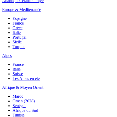
Atlantique
Cefalù
Palmiye
Europe & Méditerranée
Espagne
France
Grèce
Italie
Portugal
Sicile
Turquie
Alpes
France
Italie
Suisse
Les Alpes en été
Afrique & Moyen Orient
Maroc
Oman (2028)
Sénégal
Afrique du Sud
Tunisie