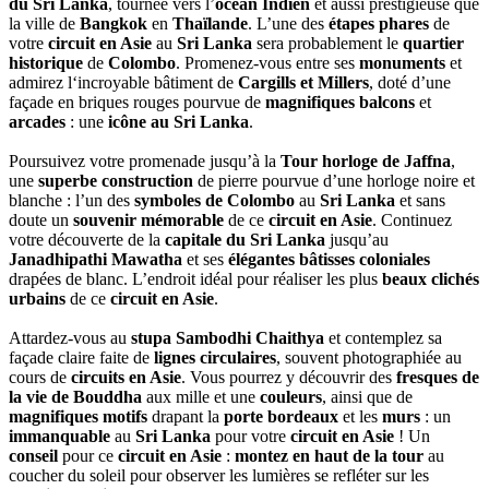
du Sri Lanka
, tournée vers l’
océan Indien
et aussi prestigieuse que
la ville de
Bangkok
en
Thaïlande
. L’une des
étapes phares
de
votre
circuit en Asie
au
Sri Lanka
sera probablement le
quartier
historique
de
Colombo
. Promenez-vous entre ses
monuments
et
admirez l‘incroyable bâtiment de
Cargills et Millers
, doté d’une
façade en briques rouges pourvue de
magnifiques balcons
et
arcades
: une
icône au Sri Lanka
.
Poursuivez votre promenade jusqu’à la
Tour horloge de Jaffna
,
une
superbe construction
de pierre pourvue d’une horloge noire et
blanche : l’un des
symboles de Colombo
au
Sri Lanka
et sans
doute un
souvenir mémorable
de ce
circuit en Asie
. Continuez
votre découverte de la
capitale du Sri Lanka
jusqu’au
Janadhipathi Mawatha
et ses
élégantes bâtisses coloniales
drapées de blanc. L’endroit idéal pour réaliser les plus
beaux clichés
urbains
de ce
circuit en Asie
.
Attardez-vous au
stupa Sambodhi Chaithya
et contemplez sa
façade claire faite de
lignes circulaires
, souvent photographiée au
cours de
circuits en Asie
. Vous pourrez y découvrir des
fresques de
la vie de Bouddha
aux mille et une
couleurs
, ainsi que de
magnifiques motifs
drapant la
porte bordeaux
et les
murs
: un
immanquable
au
Sri Lanka
pour votre
circuit en Asie
! Un
conseil
pour ce
circuit en Asie
:
montez en haut de la tour
au
coucher du soleil pour observer les lumières se refléter sur les