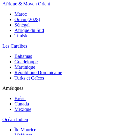
Afrique & Moyen Orient
Maroc
Oman (2028)
Sénégal
Afrique du Sud
Tunisie
Les Caraïbes
Bahamas
Guadeloupe
Martinique
République Dominicaine
Turks et Caïcos
Amériques
Brésil
Canada
Mexique
Océan Indien
Île Maurice