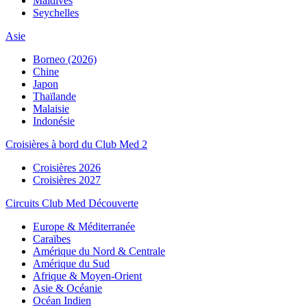
Maldives
Seychelles
Asie
Borneo (2026)
Chine
Japon
Thaïlande
Malaisie
Indonésie
Croisières à bord du Club Med 2
Croisières 2026
Croisières 2027
Circuits Club Med Découverte
Europe & Méditerranée
Caraïbes
Amérique du Nord & Centrale
Amérique du Sud
Afrique & Moyen-Orient
Asie & Océanie
Océan Indien