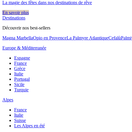
La magie des fêtes dans nos destinations de rêve​
En savoir plus
Destinations
Découvrir nos best-sellers
Magna Marbella
Opio en Provence
La Palmyre Atlantique
Cefalù
Palmi
Europe & Méditerranée
Espagne
France
Grèce
Italie
Portugal
Sicile
Turquie
Alpes
France
Italie
Suisse
Les Alpes en été