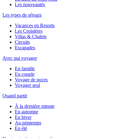
Les nouveautés
Les types de séjours
Vacances en Resorts
Les Croisières
Villas & Chalets
Circuits
Escapades
Avec qui voyager
En famille
En couple
Voyage de noces
Voyager seul
Quand partir
À la dernière minute
En automne
En hiver
Au printemps
En été