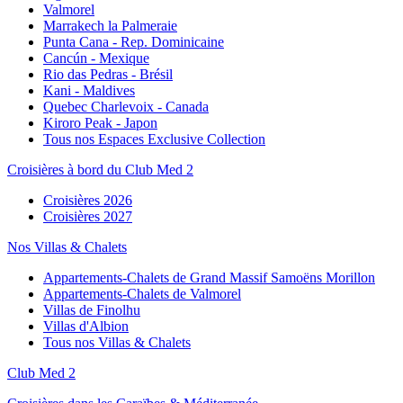
Valmorel
Marrakech la Palmeraie
Punta Cana - Rep. Dominicaine
Cancún - Mexique
Rio das Pedras - Brésil
Kani - Maldives
Quebec Charlevoix - Canada
Kiroro Peak - Japon
Tous nos Espaces Exclusive Collection
Croisières à bord du Club Med 2
Croisières 2026
Croisières 2027
Nos Villas & Chalets
Appartements-Chalets de Grand Massif Samoëns Morillon
Appartements-Chalets de Valmorel
Villas de Finolhu
Villas d'Albion
Tous nos Villas & Chalets
Club Med 2