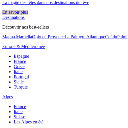
La magie des fêtes dans nos destinations de rêve​
En savoir plus
Destinations
Découvrir nos best-sellers
Magna Marbella
Opio en Provence
La Palmyre Atlantique
Cefalù
Palmi
Europe & Méditerranée
Espagne
France
Grèce
Italie
Portugal
Sicile
Turquie
Alpes
France
Italie
Suisse
Les Alpes en été