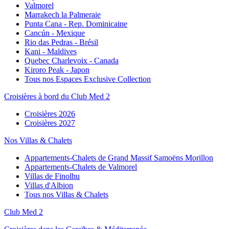
Valmorel
Marrakech la Palmeraie
Punta Cana - Rep. Dominicaine
Cancún - Mexique
Rio das Pedras - Brésil
Kani - Maldives
Quebec Charlevoix - Canada
Kiroro Peak - Japon
Tous nos Espaces Exclusive Collection
Croisières à bord du Club Med 2
Croisières 2026
Croisières 2027
Nos Villas & Chalets
Appartements-Chalets de Grand Massif Samoëns Morillon
Appartements-Chalets de Valmorel
Villas de Finolhu
Villas d'Albion
Tous nos Villas & Chalets
Club Med 2