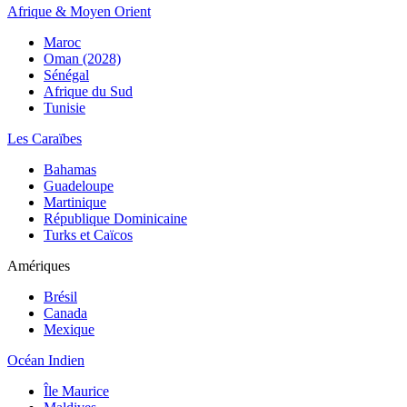
Afrique & Moyen Orient
Maroc
Oman (2028)
Sénégal
Afrique du Sud
Tunisie
Les Caraïbes
Bahamas
Guadeloupe
Martinique
République Dominicaine
Turks et Caïcos
Amériques
Brésil
Canada
Mexique
Océan Indien
Île Maurice