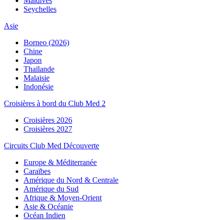
Maldives
Seychelles
Asie
Borneo (2026)
Chine
Japon
Thaïlande
Malaisie
Indonésie
Croisières à bord du Club Med 2
Croisières 2026
Croisières 2027
Circuits Club Med Découverte
Europe & Méditerranée
Caraïbes
Amérique du Nord & Centrale
Amérique du Sud
Afrique & Moyen-Orient
Asie & Océanie
Océan Indien