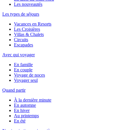
Les nouveautés
Les types de séjours
Vacances en Resorts
Les Croisières
Villas & Chalets
Circuits
Escapades
Avec qui voyager
En famille
En couple
Voyage de noces
Voyager seul
Quand partir
À la dernière minute
En automne
En hiver
Au printemps
En été