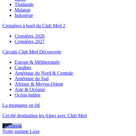
Thaïlande
Malaisie
Indonésie
Croisières à bord du Club Med 2
Croisières 2026
Croisières 2027
Circuits Club Med Découverte
Europe & Méditerranée
Caraïbes
Amérique du Nord & Centrale
Amérique du Sud
Afrique & Moyen-Orient
Asie & Océanie
Océan Indien
La montagne en été
Cet été destination les Alpes avec Club Med
Découvrir
Notre gamme Luxe