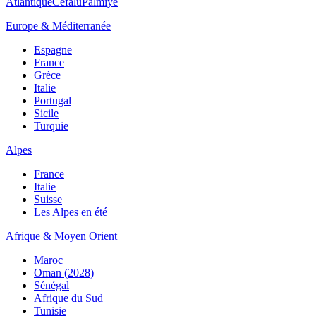
Atlantique
Cefalù
Palmiye
Europe & Méditerranée
Espagne
France
Grèce
Italie
Portugal
Sicile
Turquie
Alpes
France
Italie
Suisse
Les Alpes en été
Afrique & Moyen Orient
Maroc
Oman (2028)
Sénégal
Afrique du Sud
Tunisie