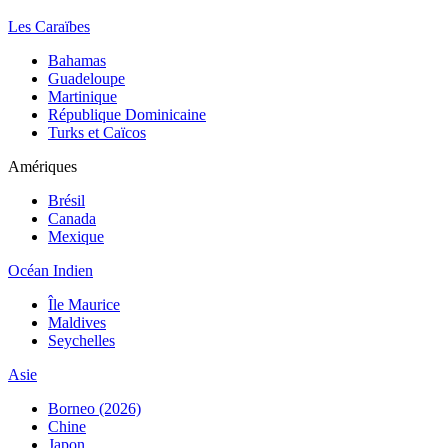
Les Caraïbes
Bahamas
Guadeloupe
Martinique
République Dominicaine
Turks et Caïcos
Amériques
Brésil
Canada
Mexique
Océan Indien
Île Maurice
Maldives
Seychelles
Asie
Borneo (2026)
Chine
Japon