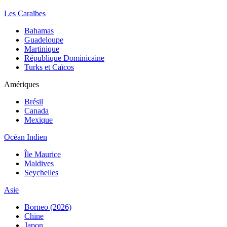
Les Caraïbes
Bahamas
Guadeloupe
Martinique
République Dominicaine
Turks et Caïcos
Amériques
Brésil
Canada
Mexique
Océan Indien
Île Maurice
Maldives
Seychelles
Asie
Borneo (2026)
Chine
Japon