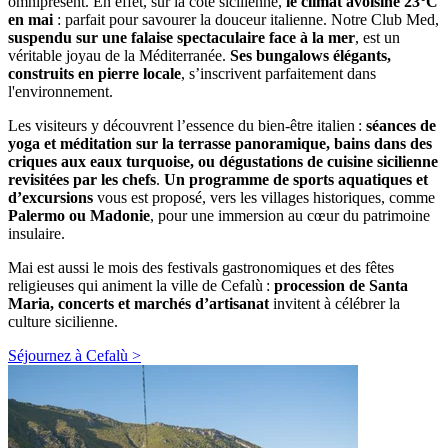
omniprésent. En effet, sur la côte sicilienne,
le climat avoisine 23°C
en mai
: parfait pour savourer la douceur italienne. Notre Club Med,
suspendu sur une falaise spectaculaire face à la mer
, est un
véritable joyau de la Méditerranée.
Ses bungalows élégants,
construits en pierre locale
, s’inscrivent parfaitement dans
l'environnement.
Les visiteurs y découvrent l’essence du bien-être italien :
séances de
yoga et méditation sur la terrasse panoramique, bains dans des
criques aux eaux turquoise, ou dégustations de cuisine sicilienne
revisitées par les chefs
.
Un programme de sports aquatiques et
d’excursions
vous est proposé, vers les villages historiques, comme
Palermo ou Madonie
, pour une immersion au cœur du patrimoine
insulaire.
Mai est aussi le mois des festivals gastronomiques et des fêtes
religieuses qui animent la ville de Cefalù :
procession de Santa
Maria, concerts et marchés d’artisanat
invitent à célébrer la
culture sicilienne.
Séjournez à Cefalù >