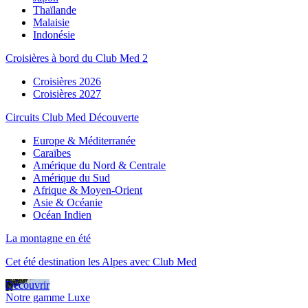
Thaïlande
Malaisie
Indonésie
Croisières à bord du Club Med 2
Croisières 2026
Croisières 2027
Circuits Club Med Découverte
Europe & Méditerranée
Caraïbes
Amérique du Nord & Centrale
Amérique du Sud
Afrique & Moyen-Orient
Asie & Océanie
Océan Indien
La montagne en été
Cet été destination les Alpes avec Club Med
Découvrir
Notre gamme Luxe