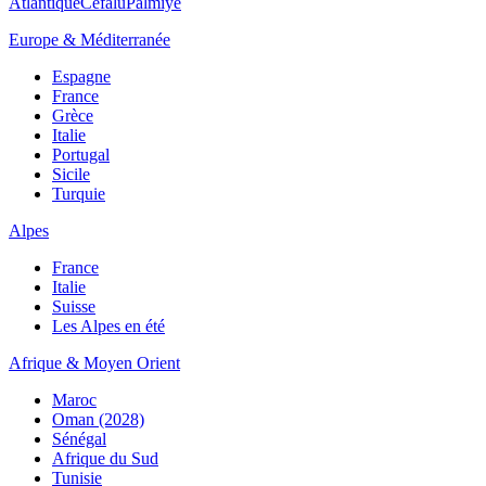
Atlantique
Cefalù
Palmiye
Europe & Méditerranée
Espagne
France
Grèce
Italie
Portugal
Sicile
Turquie
Alpes
France
Italie
Suisse
Les Alpes en été
Afrique & Moyen Orient
Maroc
Oman (2028)
Sénégal
Afrique du Sud
Tunisie