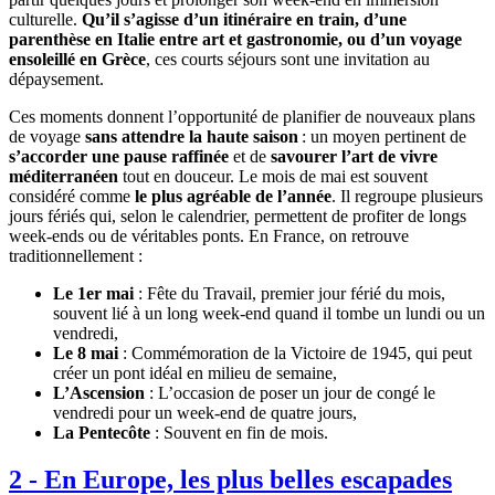
culturelle.
Qu’il s’agisse d’un itinéraire en train, d’une
parenthèse en Italie entre art et gastronomie, ou d’un voyage
ensoleillé en Grèce
, ces courts séjours sont une invitation au
dépaysement.
Ces moments donnent l’opportunité de planifier de nouveaux plans
de voyage
sans attendre la haute saison
: un moyen pertinent de
s’accorder une pause raffinée
et de
savourer l’art de vivre
méditerranéen
tout en douceur. Le mois de mai est souvent
considéré comme
le plus agréable de l’année
. Il regroupe plusieurs
jours fériés qui, selon le calendrier, permettent de profiter de longs
week-ends ou de véritables ponts. En France, on retrouve
traditionnellement :
Le 1er mai
: Fête du Travail, premier jour férié du mois,
souvent lié à un long week-end quand il tombe un lundi ou un
vendredi,
Le 8 mai
: Commémoration de la Victoire de 1945, qui peut
créer un pont idéal en milieu de semaine,
L’Ascension
: L’occasion de poser un jour de congé le
vendredi pour un week-end de quatre jours,
La Pentecôte
: Souvent en fin de mois.
2
-
En Europe, les plus belles escapades