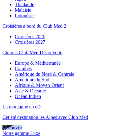
Thaïlande
Malaisie
Indonésie
Croisières à bord du Club Med 2
Croisières 2026
Croisières 2027
Circuits Club Med Découverte
Europe & Méditerranée
Caraïbes
Amérique du Nord & Centrale
Amérique du Sud
Afrique & Moyen-Orient
Asie & Océanie
Océan Indien
La montagne en été
Cet été destination les Alpes avec Club Med
Découvrir
Notre gamme Luxe