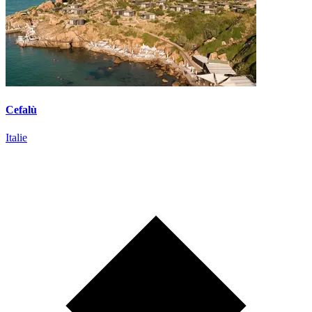
Cefalù
Italie