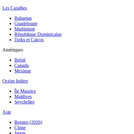
Les Caraïbes
Bahamas
Guadeloupe
Martinique
République Dominicaine
Turks et Caïcos
Amériques
Brésil
Canada
Mexique
Océan Indien
Île Maurice
Maldives
Seychelles
Asie
Borneo (2026)
Chine
Japon