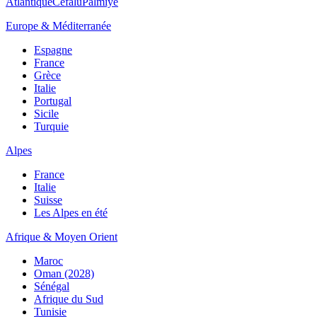
Atlantique
Cefalù
Palmiye
Europe & Méditerranée
Espagne
France
Grèce
Italie
Portugal
Sicile
Turquie
Alpes
France
Italie
Suisse
Les Alpes en été
Afrique & Moyen Orient
Maroc
Oman (2028)
Sénégal
Afrique du Sud
Tunisie