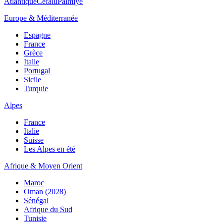
Atlantique
Cefalù
Palmiye
Europe & Méditerranée
Espagne
France
Grèce
Italie
Portugal
Sicile
Turquie
Alpes
France
Italie
Suisse
Les Alpes en été
Afrique & Moyen Orient
Maroc
Oman (2028)
Sénégal
Afrique du Sud
Tunisie