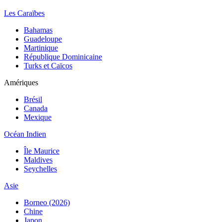
Les Caraïbes
Bahamas
Guadeloupe
Martinique
République Dominicaine
Turks et Caïcos
Amériques
Brésil
Canada
Mexique
Océan Indien
Île Maurice
Maldives
Seychelles
Asie
Borneo (2026)
Chine
Japon