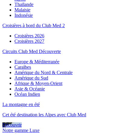
Thaïlande
Malaisie
Indonésie
Croisières à bord du Club Med 2
Croisières 2026
Croisières 2027
Circuits Club Med Découverte
Europe & Méditerranée
Caraïbes
Amérique du Nord & Centrale
Amérique du Sud
Afrique & Moyen-Orient
Asie & Océanie
Océan Indien
La montagne en été
Cet été destination les Alpes avec Club Med
Découvrir
Notre gamme Luxe