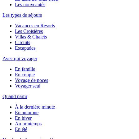
Les nouveautés
Les types de séjours
Vacances en Resorts
Les Croisières
Villas & Chalets
Circuits
Escapades
Avec qui voyager
En famille
En couple
Voyage de noces
Voyager seul
Quand partir
À la dernière minute
En automne
En hiver
Au printemps
En été