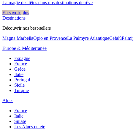
La magie des fêtes dans nos destinations de rêve​
En savoir plus
Destinations
Découvrir nos best-sellers
Magna Marbella
Opio en Provence
La Palmyre Atlantique
Cefalù
Palmi
Europe & Méditerranée
Espagne
France
Grèce
Italie
Portugal
Sicile
Turquie
Alpes
France
Italie
Suisse
Les Alpes en été