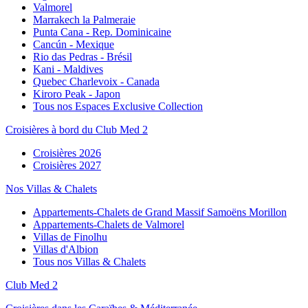
Valmorel
Marrakech la Palmeraie
Punta Cana - Rep. Dominicaine
Cancún - Mexique
Rio das Pedras - Brésil
Kani - Maldives
Quebec Charlevoix - Canada
Kiroro Peak - Japon
Tous nos Espaces Exclusive Collection
Croisières à bord du Club Med 2
Croisières 2026
Croisières 2027
Nos Villas & Chalets
Appartements-Chalets de Grand Massif Samoëns Morillon
Appartements-Chalets de Valmorel
Villas de Finolhu
Villas d'Albion
Tous nos Villas & Chalets
Club Med 2