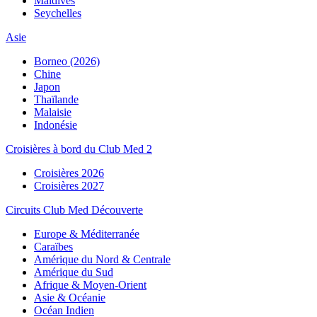
Maldives
Seychelles
Asie
Borneo (2026)
Chine
Japon
Thaïlande
Malaisie
Indonésie
Croisières à bord du Club Med 2
Croisières 2026
Croisières 2027
Circuits Club Med Découverte
Europe & Méditerranée
Caraïbes
Amérique du Nord & Centrale
Amérique du Sud
Afrique & Moyen-Orient
Asie & Océanie
Océan Indien