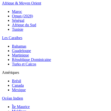
Afrique & Moyen Orient
Maroc
Oman (2028)
Sénégal
Afrique du Sud
Tunisie
Les Caraïbes
Bahamas
Guadeloupe
Martinique
République Dominicaine
Turks et Caïcos
Amériques
Brésil
Canada
Mexique
Océan Indien
Île Maurice