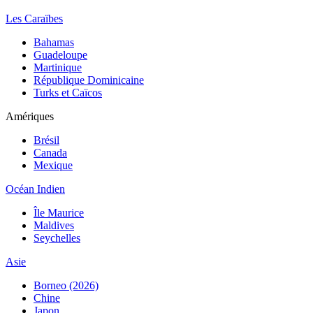
Les Caraïbes
Bahamas
Guadeloupe
Martinique
République Dominicaine
Turks et Caïcos
Amériques
Brésil
Canada
Mexique
Océan Indien
Île Maurice
Maldives
Seychelles
Asie
Borneo (2026)
Chine
Japon