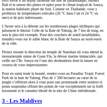
avez envie d’un séjour farniente sur une île paradisiaque, oubliez
Bali et la saison des pluies et optez pour le climat tropical de Sanya,
la station balnéaire phare du Sud. Comme en Thaïlande, vous y
profiterez de températures estivales (26 °C dans l’air et 24 °C en
mer) et de prix intéressants.
L’heure sera à la détente sur les nombreuses plages idylliques qui
jalonnent le littoral. Celle de la Baie de Yalong, de 7 km de long, en
sera le plus bel exemple. Pour des couchers de soleil inoubliables,
installez-vous sur le sable blanc de la Baie de Sanya au nord-ouest
de la ville.
Prenez ensuite la direction du temple de Nanshan où vous attend la
monumentale statue de Guan Yin, la déesse marine immaculée, qui
veille sur l’île. Sanya est l’une des destinations dont la nature ne
cessera de vous impressionner.
Pour en saisir toute la beauté, rendez-vous au Paradise Tropic Forest
Park de la baie de Yalong. Plus de 1 500 hectares au cœur de la
jungle s’offriront alors à vous pour une promenade entre sentiers et
ponts suspendus offrant des points de vue exceptionnels sur la forêt
luxuriante et le camaïeu bleuté de la mer de Chine méridionale.
3
-
Les Maldives