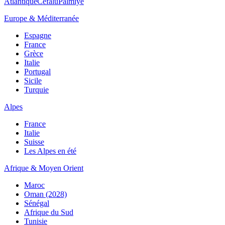
Atlantique
Cefalù
Palmiye
Europe & Méditerranée
Espagne
France
Grèce
Italie
Portugal
Sicile
Turquie
Alpes
France
Italie
Suisse
Les Alpes en été
Afrique & Moyen Orient
Maroc
Oman (2028)
Sénégal
Afrique du Sud
Tunisie