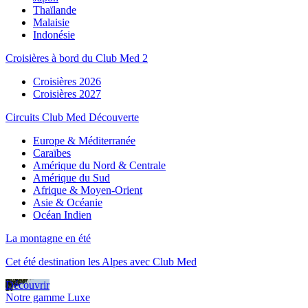
Thaïlande
Malaisie
Indonésie
Croisières à bord du Club Med 2
Croisières 2026
Croisières 2027
Circuits Club Med Découverte
Europe & Méditerranée
Caraïbes
Amérique du Nord & Centrale
Amérique du Sud
Afrique & Moyen-Orient
Asie & Océanie
Océan Indien
La montagne en été
Cet été destination les Alpes avec Club Med
Découvrir
Notre gamme Luxe