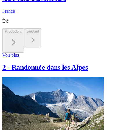
France
Été
Précédent
Suivant
Voir plus
2
-
Randonnée dans les Alpes