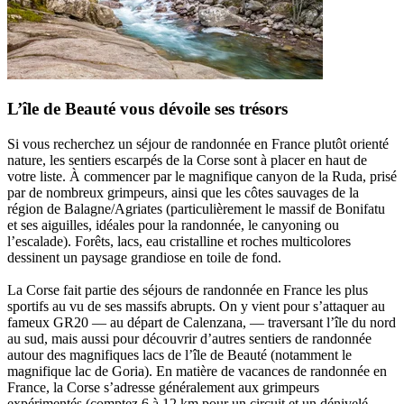
L’île de Beauté vous dévoile ses trésors
Si vous recherchez un séjour de randonnée en France plutôt orienté
nature, les sentiers escarpés de la Corse sont à placer en haut de
votre liste. À commencer par le magnifique canyon de la Ruda, prisé
par de nombreux grimpeurs, ainsi que les côtes sauvages de la
région de Balagne/Agriates (particulièrement le massif de Bonifatu
et ses aiguilles, idéales pour la randonnée, le canyoning ou
l’escalade). Forêts, lacs, eau cristalline et roches multicolores
dessinent un paysage grandiose en toile de fond.
La Corse fait partie des séjours de randonnée en France les plus
sportifs au vu de ses massifs abrupts. On y vient pour s’attaquer au
fameux GR20 — au départ de Calenzana, — traversant l’île du nord
au sud, mais aussi pour découvrir d’autres sentiers de randonnée
autour des magnifiques lacs de l’île de Beauté (notamment le
magnifique lac de Goria). En matière de vacances de randonnée en
France, la Corse s’adresse généralement aux grimpeurs
expérimentés (comptez 6 à 12 km pour un circuit et un dénivelé