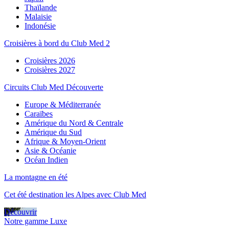
Thaïlande
Malaisie
Indonésie
Croisières à bord du Club Med 2
Croisières 2026
Croisières 2027
Circuits Club Med Découverte
Europe & Méditerranée
Caraïbes
Amérique du Nord & Centrale
Amérique du Sud
Afrique & Moyen-Orient
Asie & Océanie
Océan Indien
La montagne en été
Cet été destination les Alpes avec Club Med
Découvrir
Notre gamme Luxe