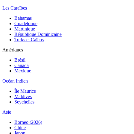
Les Caraïbes
Bahamas
Guadeloupe
Martinique
République Dominicaine
Turks et Caïcos
Amériques
Brésil
Canada
Mexique
Océan Indien
Île Maurice
Maldives
Seychelles
Asie
Borneo (2026)
Chine
Japon