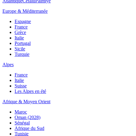
Atlantique
Cefalù
Palmiye
Europe & Méditerranée
Espagne
France
Grèce
Italie
Portugal
Sicile
Turquie
Alpes
France
Italie
Suisse
Les Alpes en été
Afrique & Moyen Orient
Maroc
Oman (2028)
Sénégal
Afrique du Sud
Tunisie